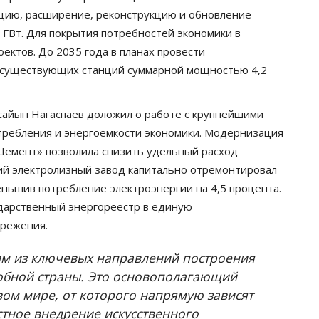
цию, расширение, реконструкцию и обновление
ГВт. Для покрытия потребностей экономики в
ектов. До 2035 года в планах провести
 существующих станций суммарной мощностью 4,2
айын Нагаспаев доложил о работе с крупнейшими
требления и энергоёмкости экономики. Модернизация
Цемент» позволила снизить удельный расход
кий электролизный завод капитально отремонтировал
еньшив потребление электроэнергии на 4,5 процента.
дарственный энергореестр в единую
ережения.
ним из ключевых направлений построения
обной страны. Это основополагающий
вом мире, от которого напрямую зависят
тное внедрение искусственного