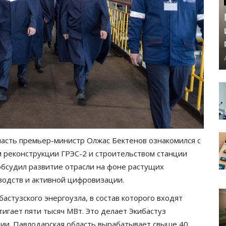
ласть премьер-министр Олжас Бектенов ознакомился с
м реконструкции ГРЭС-2 и строительством станции
 обсудил развитие отрасли на фоне растущих
водств и активной цифровизации.
стузского энергоузла, в состав которого входят
игает пяти тысяч МВт. Это делает Экибастуз
ии. Павлодарская область вырабатывает свыше 40