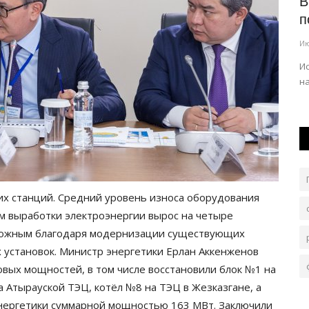
В Павлодаре воспели творческое
В
наследие Абая
п
Авг 7, 2026
0
100
Ию
, если в
Литературно-музыкальное мероприятие «Абай. Ұлы
Ис
дала үні» организовали в музее «Ertis».
н
их станций. Средний уровень износа оборудования
ём выработки электроэнергии вырос на четыре
зможным благодаря модернизации существующих
 установок. Министр энергетики Ерлан Аккенженов
овых мощностей, в том числе восстановили блок №1 на
а Атырауской ТЭЦ, котёл №8 на ТЭЦ в Жезказгане, а
нергетики суммарной мощностью 163 МВт. Заключили