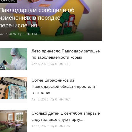
OFFICIAL
Павлодарцам сообщили об
изменениях в порядке
перечисления...
Авг 7, 2026
0
114
Лето принесло Павлодару затишье
по заболеваемости корью
Авг 6, 2026
0
108
Сотне штрафников из
Павлодарской области простили
взыскания
Авг 3, 2026
0
167
Сколько детей 1 сентября впервые
сядут за школьную парту...
Авг 1, 2026
0
676