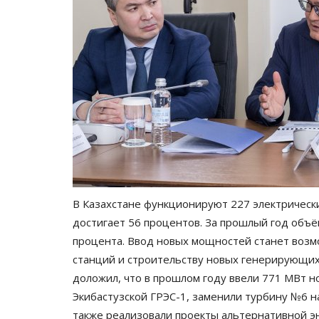
Машины времени
Апрель 27, 2024
0
34537
Это место заставит дрогнуть не одно сердце
нем живет любовь к тяжелой технике.
В Казахстане функционируют 227 электрическ
достигает 56 процентов. За прошлый год объ
процента. Ввод новых мощностей станет во
станций и строительству новых генерирующих
доложил, что в прошлом году ввели 771 МВт н
Экибастузской ГРЭС-1, заменили турбину №6 н
также реализовали проекты альтернативной э