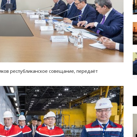
яков республиканское совещание, передаёт