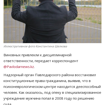
СПОРТ
Чек-лист
РАЗВЛЕЧЕНИЯ
OFFICIAL
Иллюстративное фото Константина Шелкова
Виновных привлекли к дисциплинарной
Курултай
ответственности, передает корреспондент
@Pavlodarnews.kz
.
Язык
Надзорный орган Павлодарского района восстановил
Қазақша
Русский
конституционные права гражданина, выявив, что в
психоневрологическом центре находится дееспособный
человек. Как оказалось, под опеку в специализированное
учреждение мужчина попал в 2008 году по решению
суда.