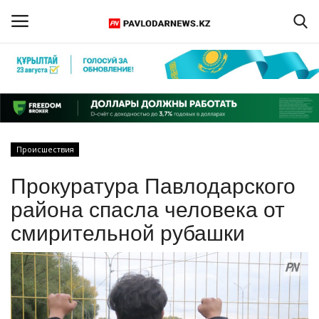
Войти
Регистрация
Главная
Происшествия
Обратная связь
Прокуратура Павлодарского
ПАВЛОДАРСКАЯ ОБЛАСТЬ
района спасла человека от
смирительной рубашки
КАЗАХСТАН
МИР
СПЕЦПРОЕКТЫ