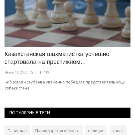
т
Казахстанская шахматистка успешно
В
стартовала на престижном...
«
Июль 11, 2026
0
119
Ию
Бибисара Асаубаева уверенно победила представительницу
Ар
Узбекистана.
ПОПУЛЯРНЫЕ ТЕГИ
Павлодар
Павлодарская область
полиция
спорт