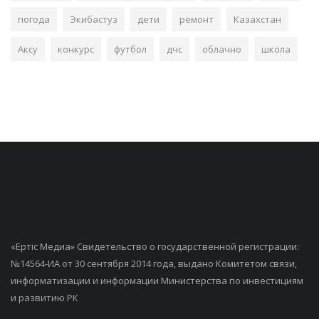
погода
Экибастуз
дети
ремонт
Казахстан
Аксу
конкурс
футбол
дчс
облачно
школа
«Ертiс Медиа» Свидетельство о государственной регистрации:
№14564-ИА от 30 сентября 2014 года, выдано Комитетом связи,
информатизации и информации Министерства по инвестициям
и развитию РК