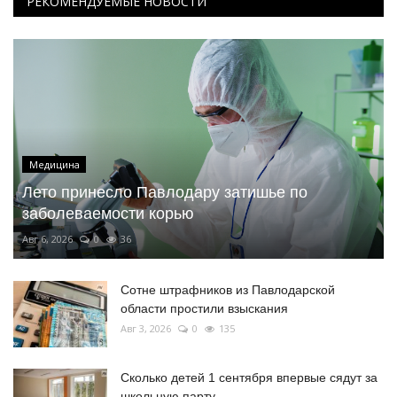
РЕКОМЕНДУЕМЫЕ НОВОСТИ
Медицина
Лето принесло Павлодару затишье по
заболеваемости корью
Авг 6, 2026
0
36
Сотне штрафников из Павлодарской
области простили взыскания
Авг 3, 2026
0
135
Сколько детей 1 сентября впервые сядут за
школьную парту...