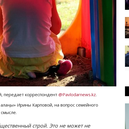
й, передает корреспондент
@Pavlodarnews.kz
.
е алаңы» Ирины Карповой, на вопрос семейного
 смысле.
щественный строй. Это не может не