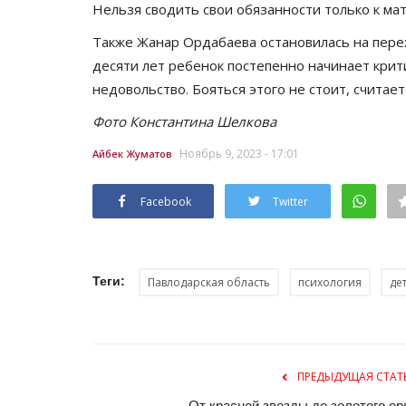
Нельзя сводить свои обязанности только к м
Также Жанар Ордабаева остановилась на пере
десяти лет ребенок постепенно начинает кри
недовольство. Бояться этого не стоит, считает
Фото Константина Шелкова
Ноябрь 9, 2023 - 17:01
Айбек Жуматов
Facebook
Twitter
История одного путешествия
Теги:
Павлодарская область
психология
де
ПРЕДЫДУЩАЯ СТАТ
От красной звезды до золотого ор