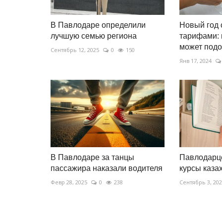
В Павлодаре определили
Новый год 
лучшую семью региона
тарифами:
может подо
Сентябрь 12, 2025
0
150
Янв 17, 2024
В Павлодаре за танцы
Павлодарце
пассажира наказали водителя
курсы каза
Февр 28, 2025
0
238
Сентябрь 3, 20