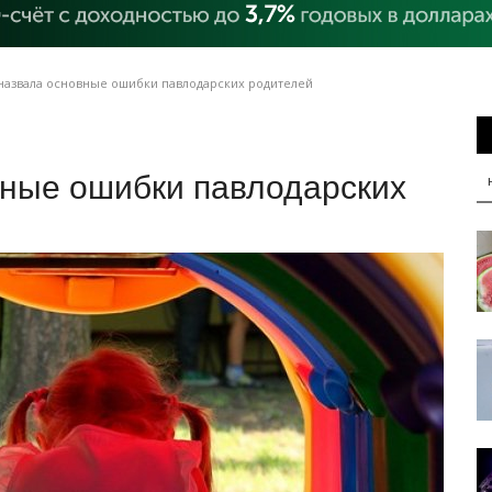
назвала основные ошибки павлодарских родителей
вные ошибки павлодарских