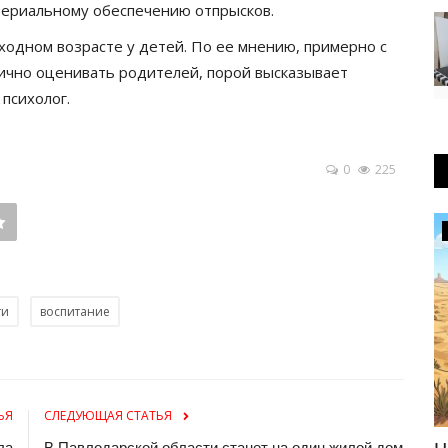
атериальному обеспечению отпрысков.
ходном возрасте у детей. По ее мнению, примерно с
тично оценивать родителей, порой высказывает
 психолог.
0
225
Футбол
ти
воспитание
ЬЯ
СЛЕДУЮЩАЯ СТАТЬЯ
ла
В Павлодарской области станет на один жилой дом