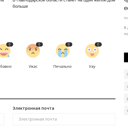
остров
Что происходит в «Иртыше»?
Ч
больше
е
Июль 18, 2026
0
295
Ию
Павлодарский клуб продолжает удивлять кадровыми
решениями.
В
п
0
0
0
0
абавно
Ужас
Печально
Уау
Электронная почта