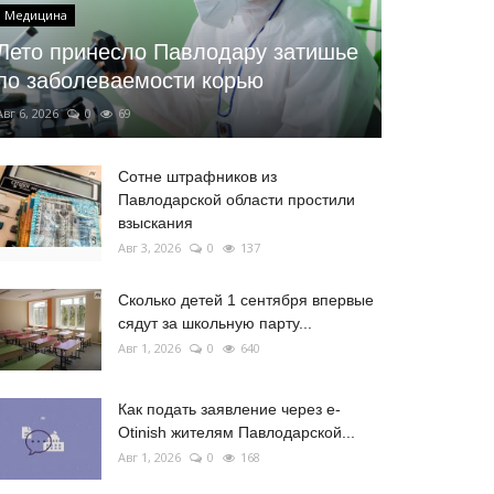
Медицина
Лето принесло Павлодару затишье
по заболеваемости корью
Авг 6, 2026
0
69
Сотне штрафников из
Павлодарской области простили
взыскания
Авг 3, 2026
0
137
Сколько детей 1 сентября впервые
сядут за школьную парту...
Авг 1, 2026
0
640
Как подать заявление через e-
Otinish жителям Павлодарской...
Авг 1, 2026
0
168