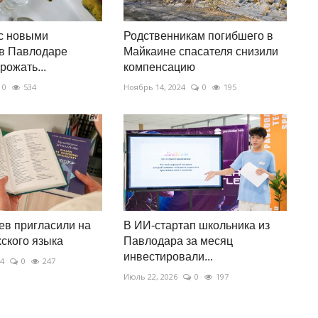
с новыми
Родственникам погибшего в
 в Павлодаре
Майкаине спасателя снизили
рожать...
компенсацию
0
534
Ноябрь 14, 2024
0
195
в пригласили на
В ИИ-стартап школьника из
хского языка
Павлодара за месяц
инвестировали...
24
0
247
Июль 22, 2026
0
197