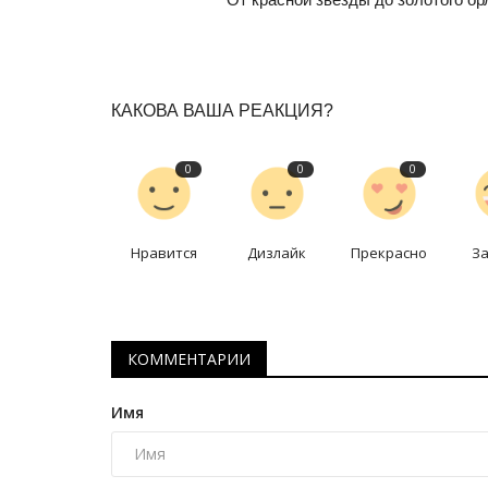
История одного путешествия: 
китайских амазонок
Ноябрь 29, 2025
0
3286
Самая южная точка Поднебесной.
КАКОВА ВАША РЕАКЦИЯ?
0
0
0
Нравится
Дизлайк
Прекрасно
З
КОММЕНТАРИИ
Имя