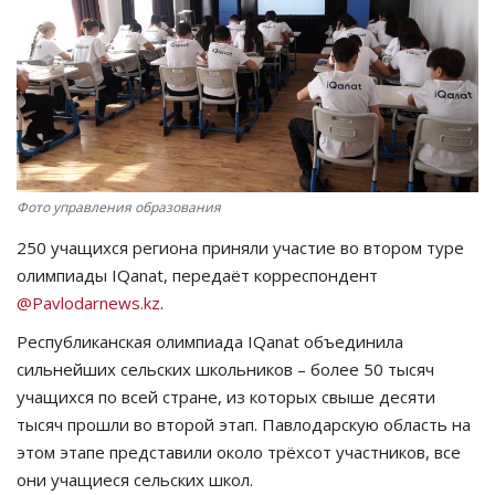
СПОРТ
Чек-лист
РАЗВЛЕЧЕНИЯ
OFFICIAL
Фото управления образования
250 учащихся региона приняли участие во втором туре
Курултай
олимпиады IQanat, передаёт корреспондент
@Pavlodarnews.kz
.
Язык
Республиканская олимпиада IQanat объединила
Қазақша
Русский
сильнейших сельских школьников – более 50 тысяч
учащихся по всей стране, из которых свыше десяти
тысяч прошли во второй этап. Павлодарскую область на
этом этапе представили около трёхсот участников, все
они учащиеся сельских школ.