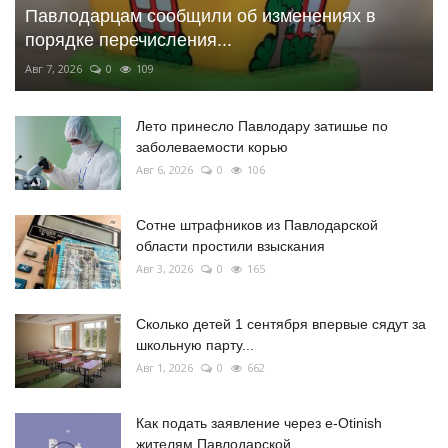
Павлодарцам сообщили об изменениях в
порядке перечисления...
Авг 7, 2026
0
109
Лето принесло Павлодару затишье по
заболеваемости корью
Авг 6, 2026
0
106
Сотне штрафников из Павлодарской
области простили взыскания
Авг 3, 2026
0
165
Сколько детей 1 сентября впервые сядут за
школьную парту...
Авг 1, 2026
0
662
Как подать заявление через e-Otinish
жителям Павлодарской...