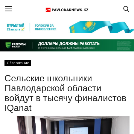
Войти
Регистрация
Главная
Образование
Обратная связь
Сельские школьники
ПАВЛОДАРСКАЯ ОБЛАСТЬ
Павлодарской области
войдут в тысячу финалистов
КАЗАХСТАН
IQanat
МИР
СПЕЦПРОЕКТЫ