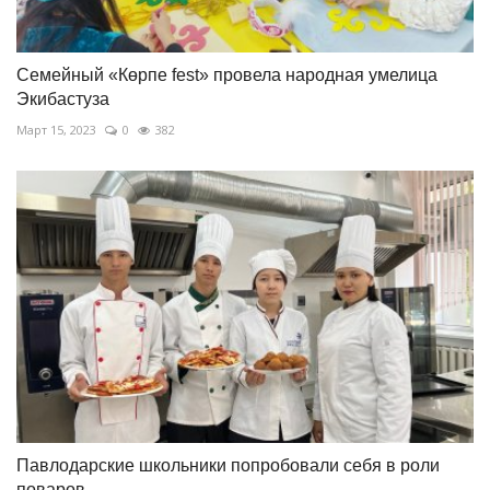
Семейный «Көрпе fest» провела народная умелица
Экибастуза
Март 15, 2023
0
382
Павлодарские школьники попробовали себя в роли
поваров