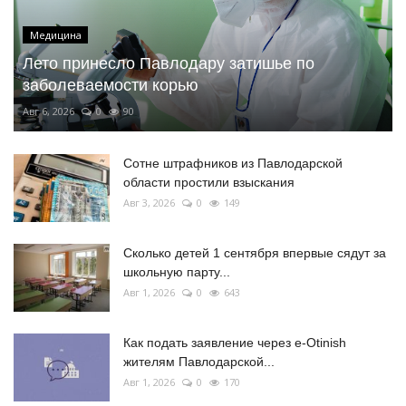
Медицина
Лето принесло Павлодару затишье по
заболеваемости корью
Авг 6, 2026
0
90
Сотне штрафников из Павлодарской
области простили взыскания
Авг 3, 2026
0
149
Сколько детей 1 сентября впервые сядут за
школьную парту...
Авг 1, 2026
0
643
Как подать заявление через e-Otinish
жителям Павлодарской...
Авг 1, 2026
0
170