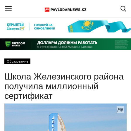
Войти
Регистрация
Главная
Образование
Обратная связь
Школа Железинского района
ПАВЛОДАРСКАЯ ОБЛАСТЬ
получила миллионный
сертификат
КАЗАХСТАН
МИР
СПЕЦПРОЕКТЫ