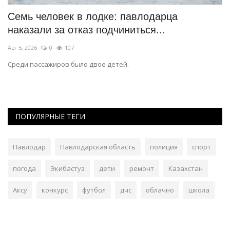
Семь человек в лодке: павлодарца
В
наказали за отказ подчиниться...
в
Авг 5, 2026
0
107
Ав
Среди пассажиров было двое детей.
В 
ПОПУЛЯРНЫЕ ТЕГИ
Павлодар
Павлодарская область
полиция
спорт
погода
Экибастуз
дети
ремонт
Казахстан
Аксу
конкурс
футбол
дчс
облачно
школа