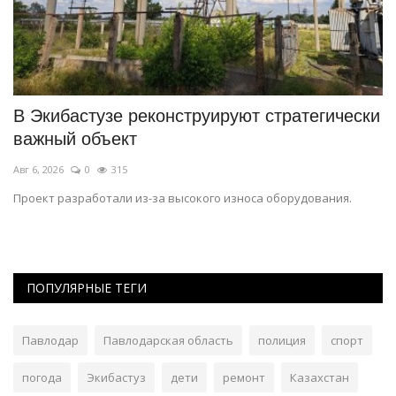
В Экибастузе реконструируют стратегически
В
важный объект
о
Авг 6, 2026
0
315
Ав
 и
Проект разработали из-за высокого износа оборудования.
К 
пр
ПОПУЛЯРНЫЕ ТЕГИ
Павлодар
Павлодарская область
полиция
спорт
погода
Экибастуз
дети
ремонт
Казахстан