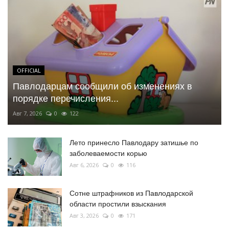
OFFICIAL
Павлодарцам сообщили об изменениях в
порядке перечисления...
Авг 7, 2026
0
122
Лето принесло Павлодару затишье по
заболеваемости корью
Авг 6, 2026
0
116
Сотне штрафников из Павлодарской
области простили взыскания
Авг 3, 2026
0
171