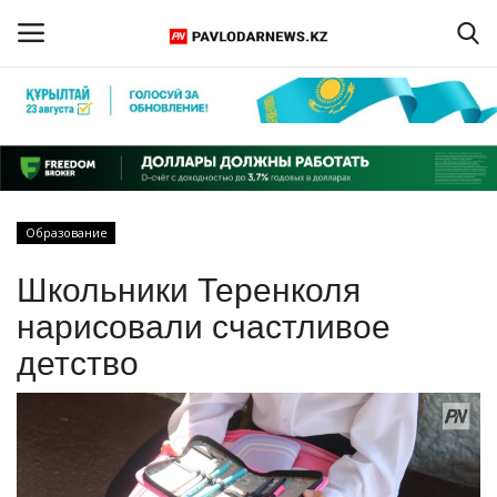
Войти
Регистрация
Главная
Образование
Обратная связь
Школьники Теренколя
ПАВЛОДАРСКАЯ ОБЛАСТЬ
нарисовали счастливое
детство
КАЗАХСТАН
МИР
СПЕЦПРОЕКТЫ