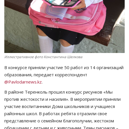
СПОРТ
Чек-лист
РАЗВЛЕЧЕНИЯ
OFFICIAL
Иллюстративное фото Константина Шелкова
В конкурсе приняли участие 50 работ из 14 организаций
Курултай
образования, передает корреспондент
@Pavlodarnews.kz
.
Язык
В районе Теренколь прошел конкурс рисунков «Мы
Қазақша
Русский
против жестокости и насилия». В мероприятии приняли
участие воспитанники Дома школьников и учащиеся
районных школ. В работах ребята отразили свое
представление о семейном благополучии, жестоком
обращении с детьми и с животными. Темы рисунков –