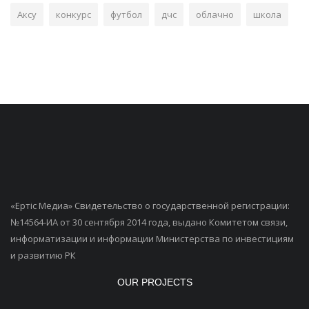
Аксу
конкурс
футбол
дчс
облачно
школа
«Ертiс Медиа» Свидетельство о государственной регистрации:
№14564-ИА от 30 сентября 2014 года, выдано Комитетом связи,
информатизации и информации Министерства по инвестициям
и развитию РК
OUR PROJECTS