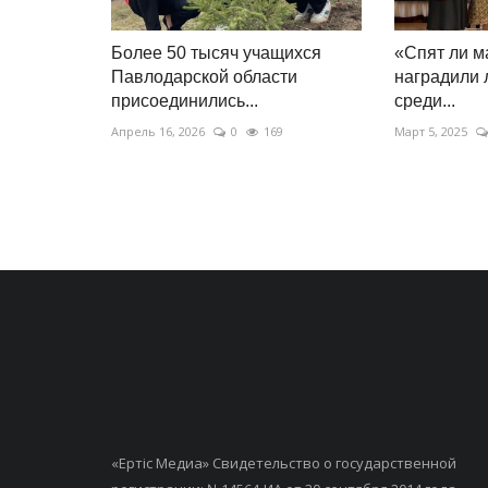
Более 50 тысяч учащихся
«Спят ли м
Павлодарской области
наградили 
присоединились...
среди...
Апрель 16, 2026
0
169
Март 5, 2025
«Ертiс Медиа» Свидетельство о государственной