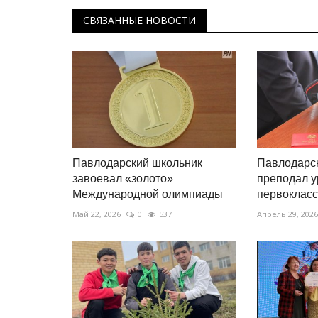
СВЯЗАННЫЕ НОВОСТИ
Павлодарский школьник
Павлодарс
завоевал «золото»
преподал у
Международной олимпиады
первоклас
Май 22, 2026
0
537
Апрель 29, 2026