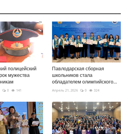
кий полицейский
Павлодарская сборная
рок мужества
школьников стала
сникам
обладателем олимпийского...
0
141
Апрель 21, 2026
0
324