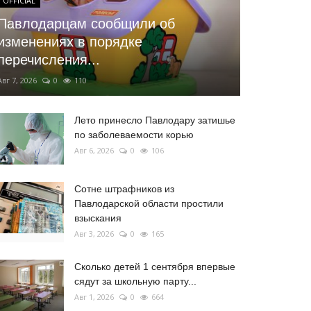
OFFICIAL
Павлодарцам сообщили об
изменениях в порядке
перечисления...
Авг 7, 2026
0
110
Лето принесло Павлодару затишье
по заболеваемости корью
Авг 6, 2026
0
106
Сотне штрафников из
Павлодарской области простили
взыскания
Авг 3, 2026
0
165
Сколько детей 1 сентября впервые
сядут за школьную парту...
Авг 1, 2026
0
664