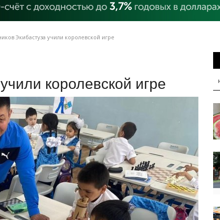
иков Экибастуза учили королевской игре
учили королевской игре