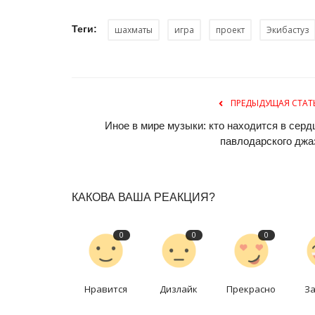
Теги:
шахматы
игра
проект
Экибастуз
ПРЕДЫДУЩАЯ СТАТ
Иное в мире музыки: кто находится в серд
павлодарского джа
Национальный спорт
КАКОВА ВАША РЕАКЦИЯ?
0
0
0
Нравится
Дизлайк
Прекрасно
З