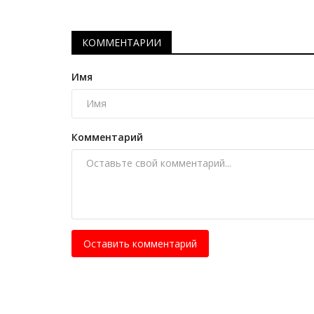
Крупнейшее спортивное собы
прошло на ипподроме Экибас
КОММЕНТАРИИ
Май 16, 2026
0
1804
В соревновании приняли участие скакуны и
Имя
Казахстана и ближнего зарубежья.
Комментарий
Оставить комментарий