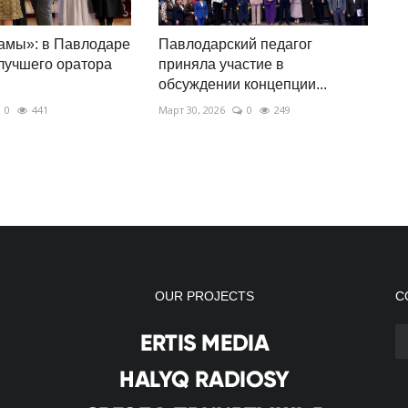
амы»: в Павлодаре
Павлодарский педагог
лучшего оратора
приняла участие в
обсуждении концепции...
0
441
Март 30, 2026
0
249
OUR PROJECTS
С