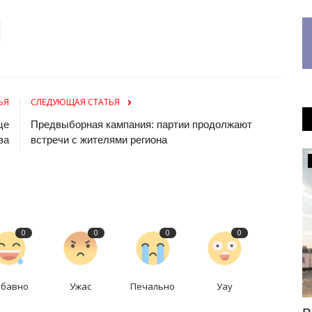
ЬЯ
СЛЕДУЮЩАЯ СТАТЬЯ
це
Предвыборная кампания: партии продолжают
за
встречи с жителями региона
Экология
0
0
0
0
абавно
Ужас
Печально
Уау