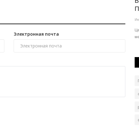
тие
В Павлодаре ликвидировали
В
туза
очередную стихийную свалку
П
Июль 24, 2026
0
156
Ию
з
Ее обнаружили прокуроры.
Ц
Электронная почта
ме