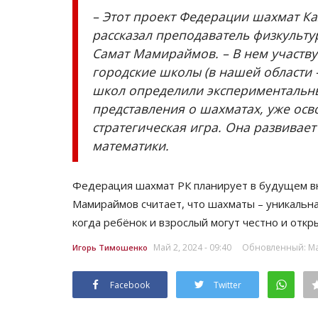
– Этот проект Федерации шахмат Ка
рассказал преподаватель физкульт
Самат Мамираймов. – В нем участву
городские школы (в нашей области –
школ определили экспериментальный
представления о шахматах, уже осв
стратегическая игра. Она развивае
математики.
Федерация шахмат РК планирует в будущем вн
Мамираймов считает, что шахматы – уникальна
когда ребёнок и взрослый могут честно и откр
Май 2, 2024 - 09:40
Обновленный: Май
Игорь Тимошенко
Facebook
Twitter