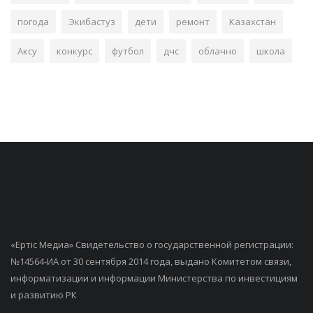
погода
Экибастуз
дети
ремонт
Казахстан
Аксу
конкурс
футбол
дчс
облачно
школа
«Ертiс Медиа» Свидетельство о государственной регистрации:
№14564-ИА от 30 сентября 2014 года, выдано Комитетом связи,
информатизации и информации Министерства по инвестициям
и развитию РК