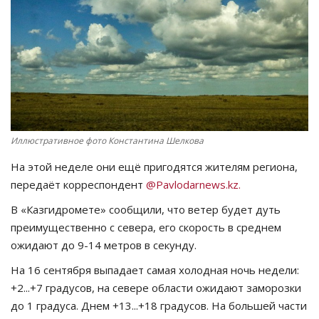
СПОРТ
Чек-лист
РАЗВЛЕЧЕНИЯ
OFFICIAL
Иллюстративное фото Константина Шелкова
На этой неделе они ещё пригодятся жителям региона,
Курултай
передаёт корреспондент
@Pavlodarnews.kz.
Язык
В «Казгидромете» сообщили, что ветер будет дуть
преимущественно с севера, его скорость в среднем
Қазақша
Русский
ожидают до 9-14 метров в секунду.
На 16 сентября выпадает самая холодная ночь недели:
+2...+7 градусов, на севере области ожидают заморозки
до 1 градуса. Днем +13...+18 градусов. На большей части