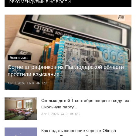
РЕКОМЕНДУЕМЫЕ НОВОСТИ
Экономика
Сотне штрафников из Павлодарской области
простили взыскания
Авг 3, 2026
0
128
Сколько детей 1 сентября впервые сядут за
школьную парту...
Авг 1, 2026
0
632
Как подать заявление через e-Otinish