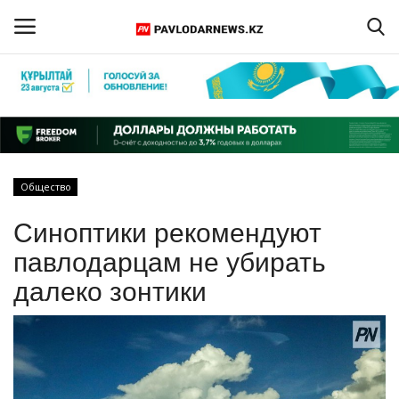
Войти
Регистрация
Главная
Общество
Обратная связь
Синоптики рекомендуют
ПАВЛОДАРСКАЯ ОБЛАСТЬ
павлодарцам не убирать
далеко зонтики
КАЗАХСТАН
МИР
СПЕЦПРОЕКТЫ