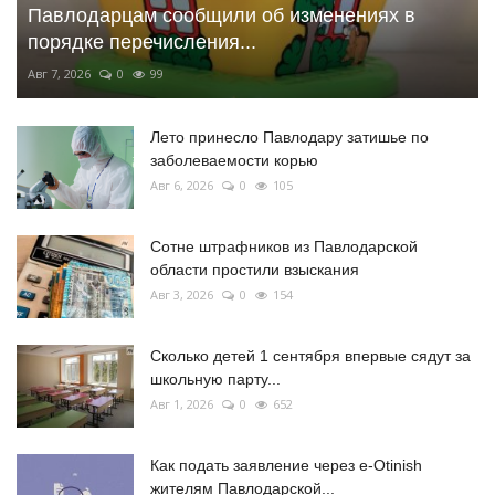
Павлодарцам сообщили об изменениях в
порядке перечисления...
Авг 7, 2026
0
99
Лето принесло Павлодару затишье по
заболеваемости корью
Авг 6, 2026
0
105
Сотне штрафников из Павлодарской
области простили взыскания
Авг 3, 2026
0
154
Сколько детей 1 сентября впервые сядут за
школьную парту...
Авг 1, 2026
0
652
Как подать заявление через e-Otinish
жителям Павлодарской...