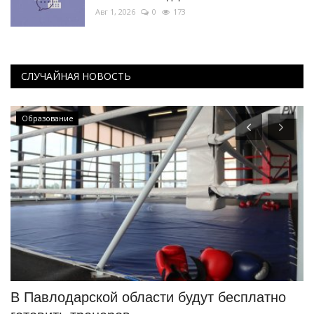
Авг 1, 2026
0
173
СЛУЧАЙНАЯ НОВОСТЬ
Образование
В Павлодарской области будут бесплатно
Д