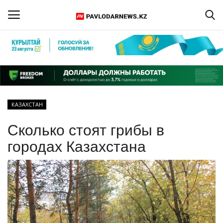
Войти
Регистрация
Главная
КАЗАХСТАН
Обратная связь
Сколько стоят грибы в
ПАВЛОДАРСКАЯ ОБЛАСТЬ
городах Казахстана
КАЗАХСТАН
МИР
СПЕЦПРОЕКТЫ