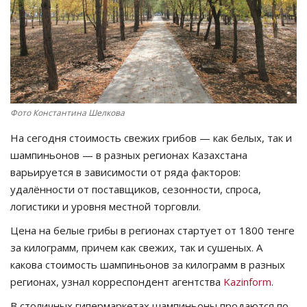
СПОРТ
Чек-лист
РАЗВЛЕЧЕНИЯ
Фото Константина Шелкова
OFFICIAL
На сегодня стоимость свежих грибов — как белых, так и
шампиньонов — в разных регионах Казахстана
Курултай
варьируется в зависимости от ряда факторов:
удалённости от поставщиков, сезонности, спроса,
Язык
логистики и уровня местной торговли.
Қазақша
Русский
Цена на белые грибы в регионах стартует от 1800 тенге
за килограмм, причем как свежих, так и сушеных. А
какова стоимость шампиньонов за килограмм в разных
регионах, узнал корреспондент агентства
Kazinform
.
В столичных гипермаркетах шампиньоны продаются по