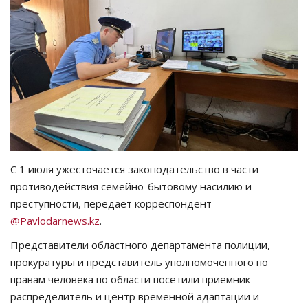
СПОРТ
Чек-лист
РАЗВЛЕЧЕНИЯ
OFFICIAL
Курултай
С 1 июля ужесточается законодательство в части
противодействия семейно-бытовому насилию и
Язык
преступности, передает корреспондент
@Pavlodarnews.kz
.
Қазақша
Русский
Представители областного департамента полиции,
прокуратуры и представитель уполномоченного по
правам человека по области посетили приемник-
распределитель и центр временной адаптации и