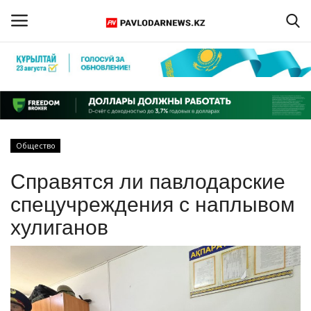
Войти
Регистрация
Главная
Общество
Обратная связь
Справятся ли павлодарские
ПАВЛОДАРСКАЯ ОБЛАСТЬ
спецучреждения с наплывом
хулиганов
КАЗАХСТАН
МИР
СПЕЦПРОЕКТЫ