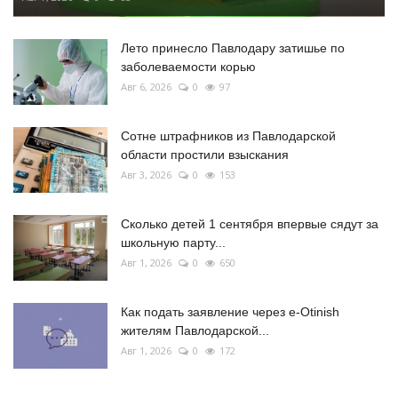
Лето принесло Павлодару затишье по
заболеваемости корью
Авг 6, 2026
0
97
Сотне штрафников из Павлодарской
области простили взыскания
Авг 3, 2026
0
153
Сколько детей 1 сентября впервые сядут за
школьную парту...
Авг 1, 2026
0
650
Как подать заявление через e-Otinish
жителям Павлодарской...
Авг 1, 2026
0
172