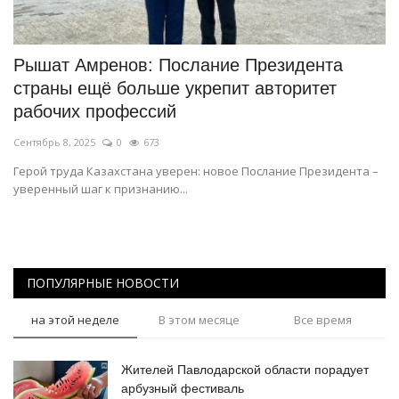
СПОРТ
Рышат Амренов: Послание Президента
Чек-лист
страны ещё больше укрепит авторитет
рабочих профессий
РАЗВЛЕЧЕНИЯ
Сентябрь 8, 2025
0
673
OFFICIAL
Герой труда Казахстана уверен: новое Послание Президента –
уверенный шаг к признанию...
Курултай
Язык
ПОПУЛЯРНЫЕ НОВОСТИ
Қазақша
Русский
на этой неделе
В этом месяце
Все время
Жителей Павлодарской области порадует
арбузный фестиваль