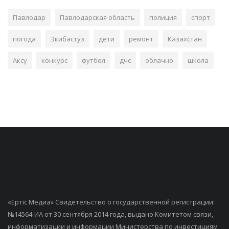
Павлодар
Павлодарская область
полиция
спорт
погода
Экибастуз
дети
ремонт
Казахстан
Аксу
конкурс
футбол
дчс
облачно
школа
«Ертiс Медиа» Свидетельство о государственной регистрации:
№14564-ИА от 30 сентября 2014 года, выдано Комитетом связи,
информатизации и информации Министерства по инвестициям