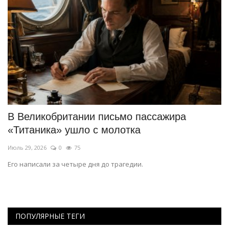
В Великобритании письмо пассажира
В
«Титаника» ушло с молотка
«
Июль 29, 2026
0
75
Ию
Его написали за четыре дня до трагедии.
Ар
ПОПУЛЯРНЫЕ ТЕГИ