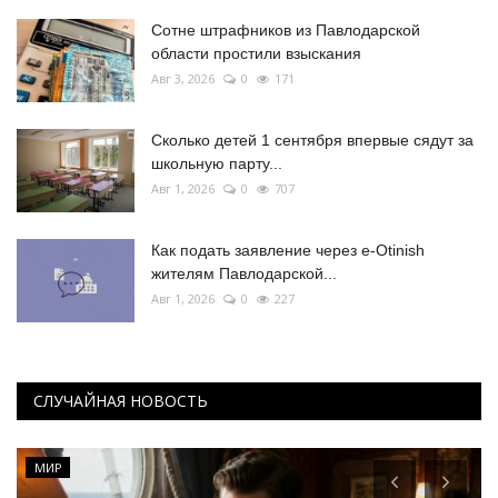
Сотне штрафников из Павлодарской
области простили взыскания
Авг 3, 2026
0
171
Сколько детей 1 сентября впервые сядут за
школьную парту...
Авг 1, 2026
0
707
Как подать заявление через e-Otinish
жителям Павлодарской...
Авг 1, 2026
0
227
СЛУЧАЙНАЯ НОВОСТЬ
МИР