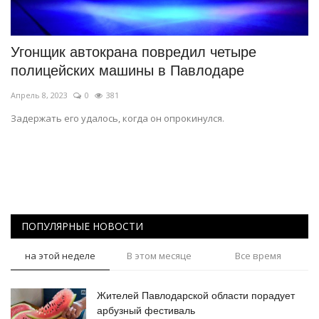
СПОРТ
Угонщик автокрана повредил четыре
Чек-лист
полицейских машины в Павлодаре
Апрель 8, 2023
0
381
РАЗВЛЕЧЕНИЯ
Задержать его удалось, когда он опрокинулся.
OFFICIAL
Курултай
Язык
ПОПУЛЯРНЫЕ НОВОСТИ
Қазақша
Русский
на этой неделе
В этом месяце
Все время
Жителей Павлодарской области порадует
арбузный фестиваль