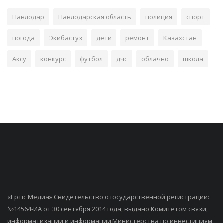
Павлодар
Павлодарская область
полиция
спорт
погода
Экибастуз
дети
ремонт
Казахстан
Аксу
конкурс
футбол
дчс
облачно
школа
«Ертiс Медиа» Свидетельство о государственной регистрации:
№14564-ИА от 30 сентября 2014 года, выдано Комитетом связи,
информатизации и информации Министерства по инвестициям