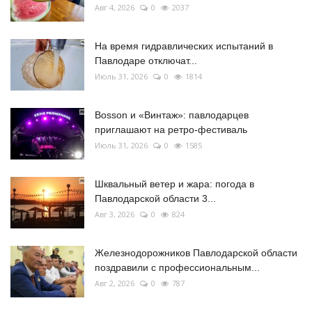
Авг 4, 2026
0
2037
На время гидравлических испытаний в
Павлодаре отключат...
Июль 31, 2026
0
1814
Bosson и «Винтаж»: павлодарцев
приглашают на ретро-фестиваль
Июль 31, 2026
0
1585
Шквальный ветер и жара: погода в
Павлодарской области 3...
Авг 3, 2026
0
824
Железнодорожников Павлодарской области
поздравили с профессиональным...
Авг 2, 2026
0
787