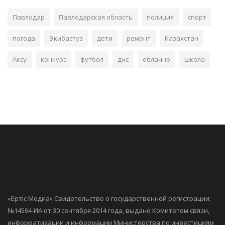
Павлодар
Павлодарская область
полиция
спорт
погода
Экибастуз
дети
ремонт
Казахстан
Аксу
конкурс
футбол
дчс
облачно
школа
«Ертiс Медиа» Свидетельство о государственной регистрации:
№14564-ИА от 30 сентября 2014 года, выдано Комитетом связи,
информатизации и информации Министерства по инвестициям