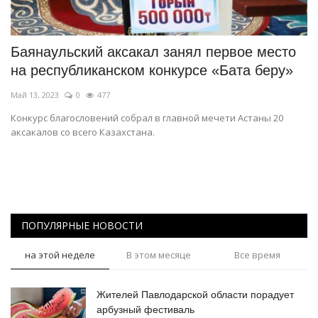
СПОРТ
Баянаульский аксакал занял первое место
Чек-лист
на республиканском конкурсе «Бата беру»
Май 13, 2023
0
477
РАЗВЛЕЧЕНИЯ
Конкурс благословений собрал в главной мечети Астаны 20
аксакалов со всего Казахстана.
OFFICIAL
Курултай
Язык
ПОПУЛЯРНЫЕ НОВОСТИ
Қазақша
Русский
на этой неделе
В этом месяце
Все время
Жителей Павлодарской области порадует
арбузный фестиваль