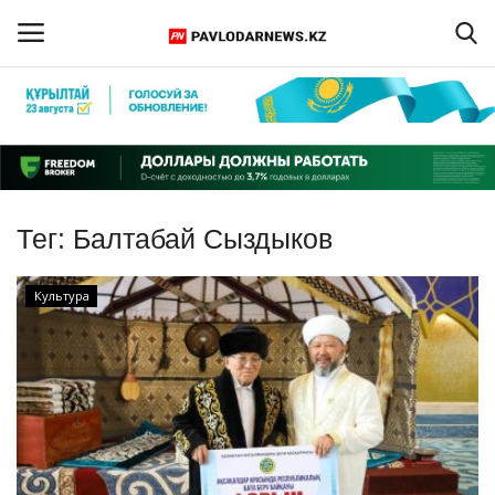
Войти
Регистрация
Главная
Тег:
Балтабай Сыздыков
Обратная связь
Культура
ПАВЛОДАРСКАЯ ОБЛАСТЬ
КАЗАХСТАН
МИР
СПЕЦПРОЕКТЫ