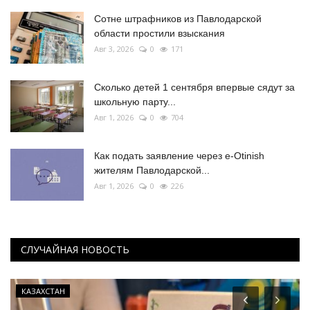
Сотне штрафников из Павлодарской
области простили взыскания
Авг 3, 2026
0
171
Сколько детей 1 сентября впервые сядут за
школьную парту...
Авг 1, 2026
0
704
Как подать заявление через e-Otinish
жителям Павлодарской...
Авг 1, 2026
0
226
СЛУЧАЙНАЯ НОВОСТЬ
КАЗАХСТАН