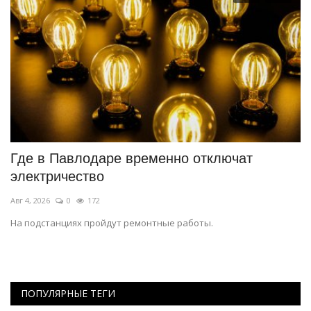
Где в Павлодаре временно отключат
В
электричество
р
Авг 4, 2026
0
172
Ию
На подстанциях пройдут ремонтные работы.
Ар
пл
ПОПУЛЯРНЫЕ ТЕГИ