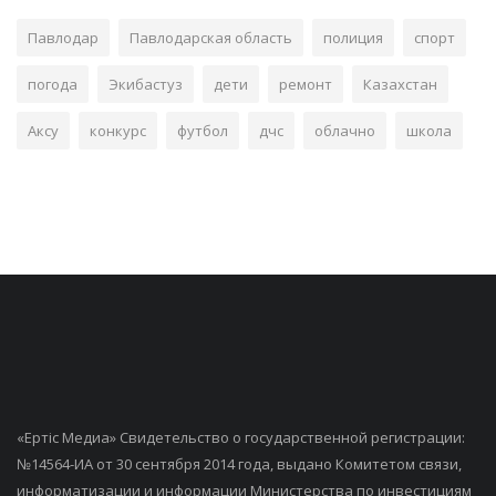
Павлодар
Павлодарская область
полиция
спорт
погода
Экибастуз
дети
ремонт
Казахстан
Аксу
конкурс
футбол
дчс
облачно
школа
«Ертiс Медиа» Свидетельство о государственной регистрации:
№14564-ИА от 30 сентября 2014 года, выдано Комитетом связи,
информатизации и информации Министерства по инвестициям