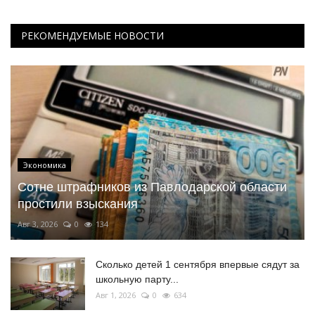
РЕКОМЕНДУЕМЫЕ НОВОСТИ
Экономика
Сотне штрафников из Павлодарской области
простили взыскания
Авг 3, 2026
0
134
Сколько детей 1 сентября впервые сядут за
школьную парту...
Авг 1, 2026
0
634