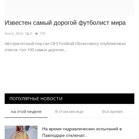
СПОРТ
Известен самый дорогой футболист мира
Чек-лист
Янв 6, 2024
0
378
РАЗВЛЕЧЕНИЯ
Авторитетный портал CIES Football Observatory опубликовал
список топ-100 самых дорогих...
OFFICIAL
Курултай
Язык
ПОПУЛЯРНЫЕ НОВОСТИ
Қазақша
Русский
на этой неделе
В этом месяце
Все время
На время гидравлических испытаний в
Павлодаре отключат...