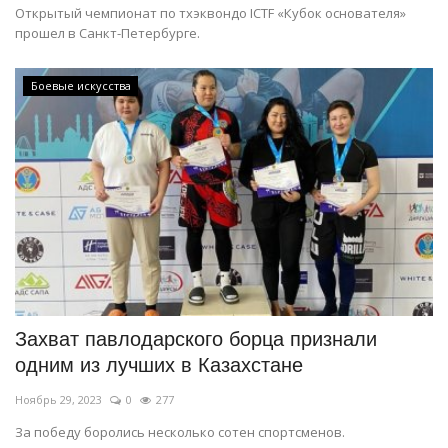
Открытый чемпионат по тхэквондо ICTF «Кубок основателя»
прошел в Санкт-Петербурге.
Боевые искусства
Захват павлодарского борца признали
одним из лучших в Казахстане
Ноябрь 29, 2023
0
277
За победу боролись несколько сотен спортсменов.