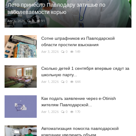
Лето принесло Павлодару затишье по
заболеваемости корью
Авг 6, 2026
0
91
Сотне штрафников из Павлодарской
области простили взыскания
Авг 3, 2026
0
149
Сколько детей 1 сентября впервые сядут за
школьную парту...
Авг 1, 2026
0
644
Как подать заявление через e-Otinish
жителям Павлодарской...
Авг 1, 2026
0
170
Автоматизация помогла павлодарской
компании увеличить объем...