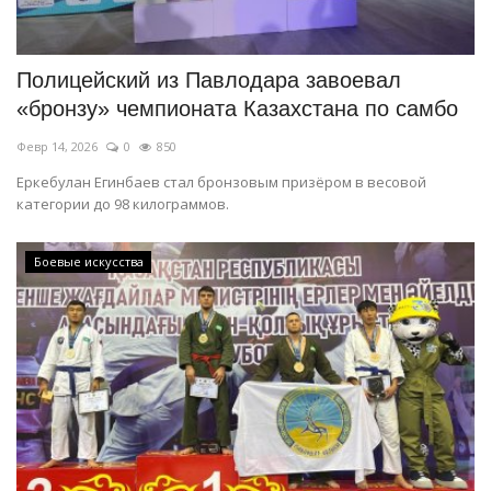
СПОРТ
Полицейский из Павлодара завоевал
Чек-лист
«бронзу» чемпионата Казахстана по самбо
Февр 14, 2026
0
850
РАЗВЛЕЧЕНИЯ
Еркебулан Егинбаев стал бронзовым призёром в весовой
категории до 98 килограммов.
OFFICIAL
Курултай
Боевые искусства
Язык
Қазақша
Русский