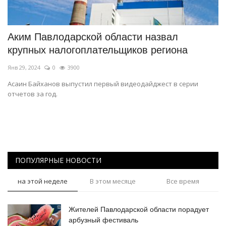
СПОРТ
Аким Павлодарской области назвал
Чек-лист
крупных налогоплательщиков региона
Янв 29, 2024
0
3900
РАЗВЛЕЧЕНИЯ
Асаин Байханов выпустил первый видеодайджест в серии
отчетов за год.
OFFICIAL
Курултай
Язык
ПОПУЛЯРНЫЕ НОВОСТИ
Қазақша
Русский
на этой неделе
В этом месяце
Все время
Жителей Павлодарской области порадует
арбузный фестиваль