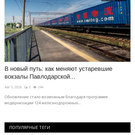
В новый путь: как меняют устаревшие
В
вокзалы Павлодарской...
б
Авг 5, 2026
0
244
Ию
Обновление стало возможным благодаря программе
С 
модернизации 124 железнодорожных...
ст
ПОПУЛЯРНЫЕ ТЕГИ