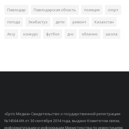
Павлодар
Павлодарская область
полиция
спорт
погода
Экибастуз
дети
ремонт
Казахстан
Аксу
конкурс
футбол
дчс
облачно
школа
«Ертiс Медиа» Свидетельство о государственной регистрации:
№14564-ИА от 30 сентября 2014 года, выдано Комитетом связи,
информатизации и информации Министерства по инвестициям