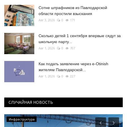
Сотне штрафников из Павлодарской
области простили взыскания
Авг 3, 2026
0
171
Сколько детей 1 сентября впервые сядут за
школьную парту...
Авг 1, 2026
0
707
Как подать заявление через e-Otinish
жителям Павлодарской...
Авг 1, 2026
0
227
СЛУЧАЙНАЯ НОВОСТЬ
Инфраструктура