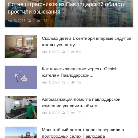
Сотне штрафников из Павлодарской области
простили взыскания
Авг 3, 2026
0
128
Сколько детей 1 сентября впервые сядут за
школьную парту...
Авг 1, 2026
0
632
Как подать заявление через e-Otinish
жителям Павлодарской...
Авг 1, 2026
0
159
Автоматизация помогла павлодарской
компании увеличить объем...
Авг 1, 2026
0
172
Масштабный ремонт дорог завершили в
пригородных сёлах Павлодара