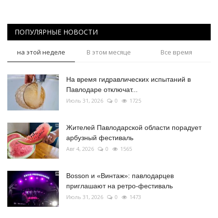
ПОПУЛЯРНЫЕ НОВОСТИ
на этой неделе
В этом месяце
Все время
На время гидравлических испытаний в
Павлодаре отключат...
Июль 31, 2026
0
1725
Жителей Павлодарской области порадует
арбузный фестиваль
Авг 4, 2026
0
1565
Bosson и «Винтаж»: павлодарцев
приглашают на ретро-фестиваль
Июль 31, 2026
0
1473