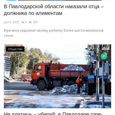
В Павлодарской области наказали отца –
должника по алиментам
Дек 9, 2025
0
185
Мужчина задолжал своему ребенку более шести миллионов
тенге.
Общество
Не платишь – убирай: в Павлодаре горе-