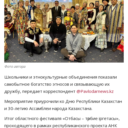
СПОРТ
Чек-лист
РАЗВЛЕЧЕНИЯ
OFFICIAL
Фото автора
Курултай
Школьники и этнокультурные объединения показали
Язык
самобытное богатство этносов и связывающую их
дружбу, передает корреспондент
@Pavlodarnews.kz
Қазақша
Русский
Мероприятие приурочили ко Дню Республики Казахстан
и 30-летию Ассамблеи народа Казахстана.
Итог областного фестиваля «Отбасы – тәрбие іргетасы»,
проходящего в рамках республиканского проекта АНК