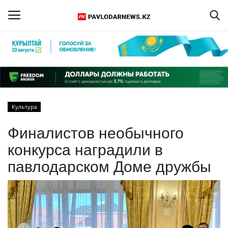
Войти
Регистрация
Главная
Культура
Обратная связь
Финалистов необычного
ПАВЛОДАРСКАЯ ОБЛАСТЬ
конкурса наградили в
павлодарском Доме дружбы
КАЗАХСТАН
МИР
СПЕЦПРОЕКТЫ