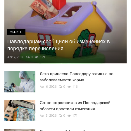
OFFICIAL
Павлодарцам сообщили об изменениях в
порядке перечисления...
Авг 7, 2026
0
129
Лето принесло Павлодару затишье по
заболеваемости корью
Авг 6, 2026
0
116
Сотне штрафников из Павлодарской
области простили взыскания
Авг 3, 2026
0
171