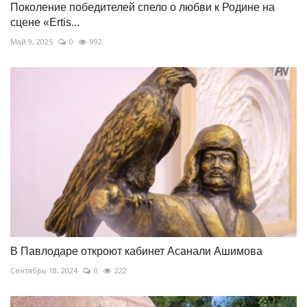
Поколение победителей спело о любви к Родине на
сцене «Ertis...
Май 9, 2025
0
992
В Павлодаре откроют кабинет Асанали Ашимова
Сентябрь 18, 2024
0
222