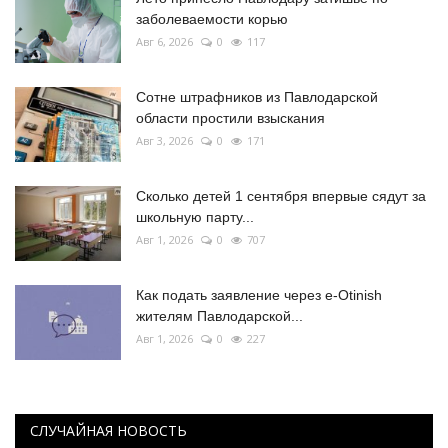
заболеваемости корью
Авг 6, 2026
0
117
Сотне штрафников из Павлодарской
области простили взыскания
Авг 3, 2026
0
171
Сколько детей 1 сентября впервые сядут за
школьную парту...
Авг 1, 2026
0
707
Как подать заявление через e-Otinish
жителям Павлодарской...
Авг 1, 2026
0
227
СЛУЧАЙНАЯ НОВОСТЬ