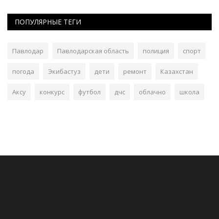
ПОПУЛЯРНЫЕ ТЕГИ
Павлодар
Павлодарская область
полиция
спорт
погода
Экибастуз
дети
ремонт
Казахстан
Аксу
конкурс
футбол
дчс
облачно
школа