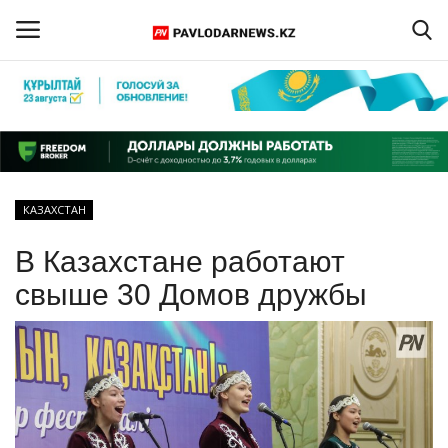
Войти
Регистрация
Главная
КАЗАХСТАН
Обратная связь
В Казахстане работают
ПАВЛОДАРСКАЯ ОБЛАСТЬ
свыше 30 Домов дружбы
КАЗАХСТАН
МИР
СПЕЦПРОЕКТЫ