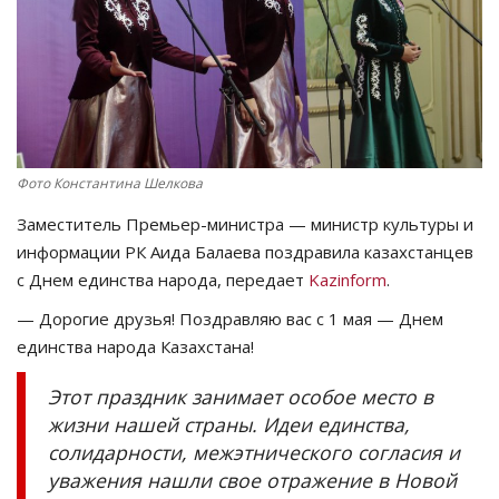
СПОРТ
Чек-лист
РАЗВЛЕЧЕНИЯ
Фото Константина Шелкова
OFFICIAL
Заместитель Премьер-министра — министр культуры и
информации РК Аида Балаева поздравила казахстанцев
Курултай
с Днем единства народа, передает
Kazinform
.
— Дорогие друзья! Поздравляю вас с 1 мая — Днем
Язык
единства народа Казахстана!
Қазақша
Русский
Этот праздник занимает особое место в
жизни нашей страны. Идеи единства,
солидарности, межэтнического согласия и
уважения нашли свое отражение в Новой