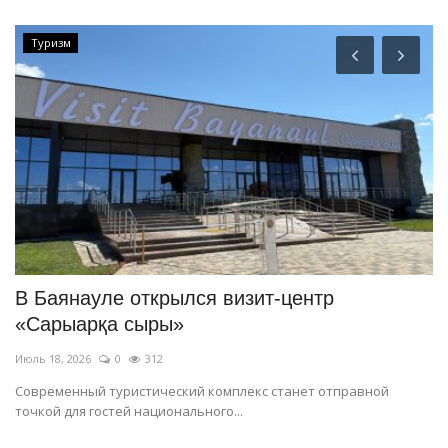
Туризм
В Баянауле открылся визит-центр
П
«Сарыарқа сыры»
Ма
Июль 18, 2026
0
312
Современный туристический комплекс станет отправной
точкой для гостей национального...