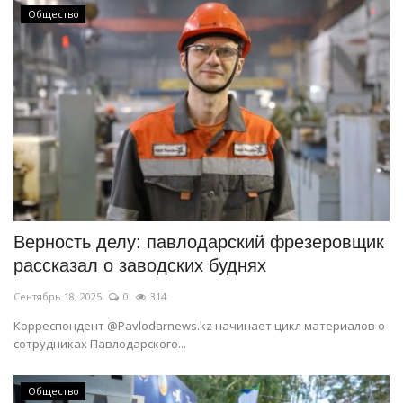
Общество
Верность делу: павлодарский фрезеровщик
рассказал о заводских буднях
Сентябрь 18, 2025
0
314
Корреспондент @Pavlodarnews.kz начинает цикл материалов о
сотрудниках Павлодарского...
Общество