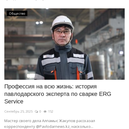
Общество
Профессия на всю жизнь: история
павлодарского эксперта по сварке ERG
Service
Сентябрь 25, 2025
0
152
Мастер своего дела Алпамыс Жакупов рассказал
корреспонденту @Pavlodarnews.kz, насколько...