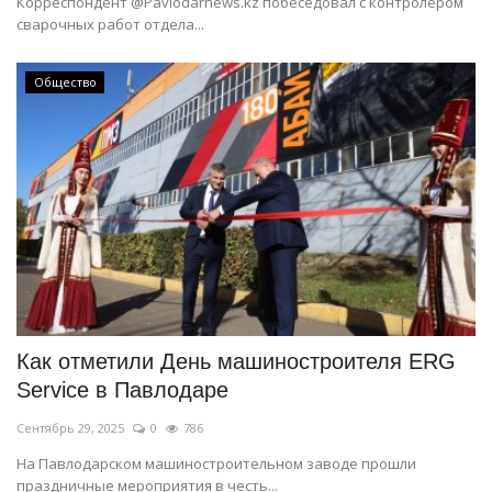
Корреспондент @Pavlodarnews.kz побеседовал с контролёром
сварочных работ отдела...
Общество
Как отметили День машиностроителя ERG
Service в Павлодаре
Сентябрь 29, 2025
0
786
На Павлодарском машиностроительном заводе прошли
праздничные мероприятия в честь...