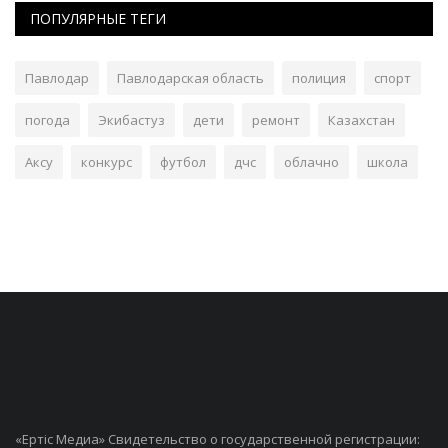
ПОПУЛЯРНЫЕ ТЕГИ
Павлодар
Павлодарская область
полиция
спорт
погода
Экибастуз
дети
ремонт
Казахстан
Аксу
конкурс
футбол
дчс
облачно
школа
«Ертiс Медиа» Свидетельство о государственной регистрации: