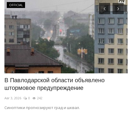
OFFICIAL
ор
В Павлодарской области объявлено
С
штормовое предупреждение
о
Авг 3, 2026
0
242
Ию
Синоптики прогнозируют град и шквал.
Ск
по