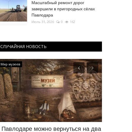
Масштабный ремонт дорог
завершили в пригородных сёлах
Павлодара
Июль 31, 2026
0
162
СЛУЧАЙНАЯ НОВОСТЬ
Мир музеев
Зимний спорт
 Павлодаре можно вернуться на два
Павлодарс