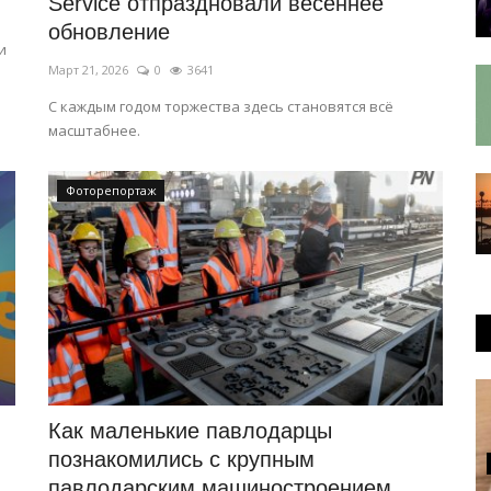
Service отпраздновали весеннее
обновление
и
Март 21, 2026
0
3641
С каждым годом торжества здесь становятся всё
масштабнее.
Фоторепортаж
Как маленькие павлодарцы
познакомились с крупным
павлодарским машиностроением