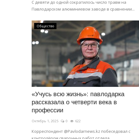
С девяти до одной сократилось число травм на
Павлодарском алюминиевом заводе в сравнении...
Общество
Секреты профессии
«Учусь всю жизнь»: павлодарка
рассказала о четверти века в
профессии
Октябрь 1, 2025
0
622
Корреспондент @Pavlodarnews.kz побеседовал с
Секреты профессии: пожарны
контролёром сварочных работ отдела...