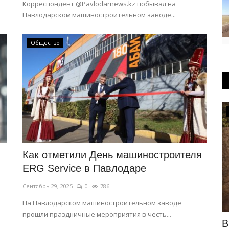
Корреспондент @Pavlodarnews.kz побывал на
Павлодарском машиностроительном заводе...
Общество
Образование
Как отметили День машиностроителя
ERG Service в Павлодаре
Сентябрь 29, 2025
0
786
На Павлодарском машиностроительном заводе
прошли праздничные мероприятия в честь...
й
Павлодарские дети создали
В