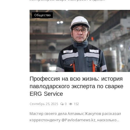
десант
Авг 9, 2025
0
2188
Общество
В условиях жары, летние грозы и последую
пожары, грозят спалить лес.
Профессия на всю жизнь: история
павлодарского эксперта по сварке
ERG Service
Сентябрь 25, 2025
0
152
Мастер своего дела Алпамыс Жакупов рассказал
корреспонденту @Pavlodarnews.kz, насколько...