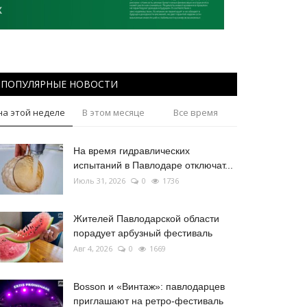
ПОПУЛЯРНЫЕ НОВОСТИ
на этой неделе
В этом месяце
Все время
На время гидравлических
испытаний в Павлодаре отключат...
Июль 31, 2026
0
1736
Жителей Павлодарской области
порадует арбузный фестиваль
Авг 4, 2026
0
1669
Bosson и «Винтаж»: павлодарцев
приглашают на ретро-фестиваль