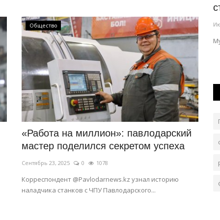
инженерный мир из конструктора
с
Июль 24, 2026
0
235
Ию
Общество
щие
Особое место занимают авторские проекты, не
Му
имеющие готовых аналогов.
«Работа на миллион»: павлодарский
мастер поделился секретом успеха
Сентябрь 23, 2025
0
1078
Корреспондент @Pavlodarnews.kz узнал историю
наладчика станков с ЧПУ Павлодарского...