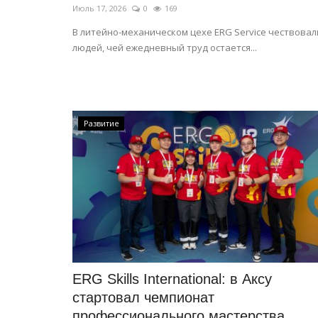
Июль 17, 2026
0
169
В литейно-механическом цехе ERG Service чествовал
людей, чей ежедневный труд остается...
Развитие
ERG Skills International: в Аксу
стартовал чемпионат
профессионального мастерства