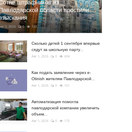
Сотне штрафников из
Павлодарской области простили
взыскания
Авг 3, 2026
0
133
Сколько детей 1 сентября впервые
сядут за школьную парту...
Авг 1, 2026
0
634
Как подать заявление через e-
Otinish жителям Павлодарской...
Авг 1, 2026
0
161
Автоматизация помогла
павлодарской компании увеличить
объем...
Авг 1, 2026
0
173