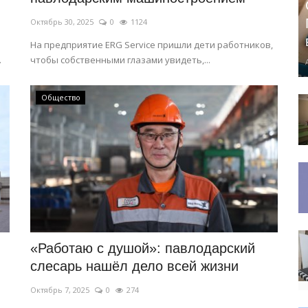
Октябрь 30, 2025
0
1124
На предприятие ERG Service пришли дети работников,
.
чтобы собственными глазами увидеть,...
Общество
«Работаю с душой»: павлодарский
слесарь нашёл дело всей жизни
Октябрь 7, 2025
0
274