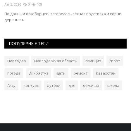
Авг 3, 2026
0
108
Ию
По данным огнеборцев, загорелась лесная подстилка и корни
Ис
деревьев.
с
ПОПУЛЯРНЫЕ ТЕГИ
Павлодар
Павлодарская область
полиция
спорт
погода
Экибастуз
дети
ремонт
Казахстан
Аксу
конкурс
футбол
дчс
облачно
школа