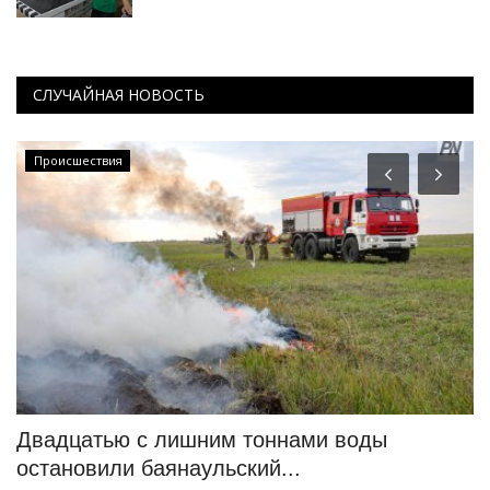
СЛУЧАЙНАЯ НОВОСТЬ
Происшествия
Двадцатью с лишним тоннами воды
В
остановили баянаульский...
з