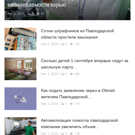
заболеваемости корью
Авг 6, 2026
0
81
Сотне штрафников из Павлодарской
области простили взыскания
Авг 3, 2026
0
147
Сколько детей 1 сентября впервые сядут за
школьную парту...
Авг 1, 2026
0
642
Как подать заявление через e-Otinish
жителям Павлодарской...
Авг 1, 2026
0
170
Автоматизация помогла павлодарской
компании увеличить объем...
Авг 1, 2026
0
178