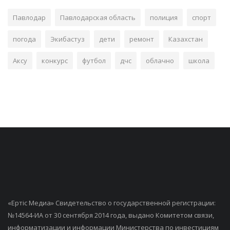
Павлодар
Павлодарская область
полиция
спорт
погода
Экибастуз
дети
ремонт
Казахстан
Аксу
конкурс
футбол
дчс
облачно
школа
«Ертiс Медиа» Свидетельство о государственной регистрации:
№14564-ИА от 30 сентября 2014 года, выдано Комитетом связи,
информатизации и информации Министерства по инвестициям