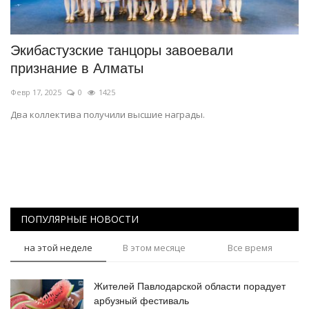
СПОРТ
Экибастузские танцоры завоевали
Чек-лист
признание в Алматы
Февр 17, 2025
0
1425
РАЗВЛЕЧЕНИЯ
Два коллектива получили высшие награды.
OFFICIAL
Курултай
Язык
ПОПУЛЯРНЫЕ НОВОСТИ
Қазақша
Русский
на этой неделе
В этом месяце
Все время
Жителей Павлодарской области порадует
арбузный фестиваль