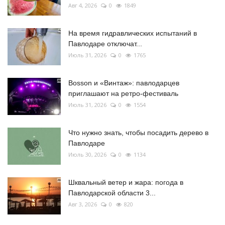
Авг 4, 2026
0
1849
На время гидравлических испытаний в
Павлодаре отключат...
Июль 31, 2026
0
1765
Bosson и «Винтаж»: павлодарцев
приглашают на ретро-фестиваль
Июль 31, 2026
0
1554
Что нужно знать, чтобы посадить дерево в
Павлодаре
Июль 30, 2026
0
1134
Шквальный ветер и жара: погода в
Павлодарской области 3...
Авг 3, 2026
0
820