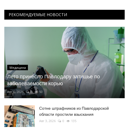
РЕКОМЕНДУЕМЫЕ НОВОСТИ
Медицина
Лето принесло Павлодару затишье по
заболеваемости корью
Авг 6, 2026
0
50
Сотне штрафников из Павлодарской
области простили взыскания
Авг 3, 2026
0
135