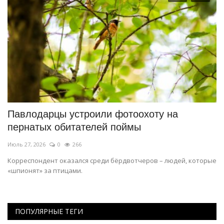
а
Павлодарцы устроили фотоохоту на
Г
пернатых обитателей поймы
Э
Июль 27, 2026
0
266
Ию
Корреспондент оказался среди бёрдвотчеров – людей, которые
Му
«шпионят» за птицами.
ПОПУЛЯРНЫЕ ТЕГИ