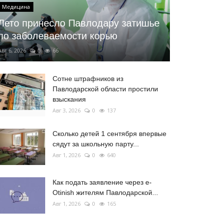
Медицина
Лето принесло Павлодару затишье
по заболеваемости корью
Авг 6, 2026
0
66
Сотне штрафников из
Павлодарской области простили
взыскания
Авг 3, 2026
0
137
Сколько детей 1 сентября впервые
сядут за школьную парту...
Авг 1, 2026
0
640
Как подать заявление через e-
Otinish жителям Павлодарской...
Авг 1, 2026
0
165