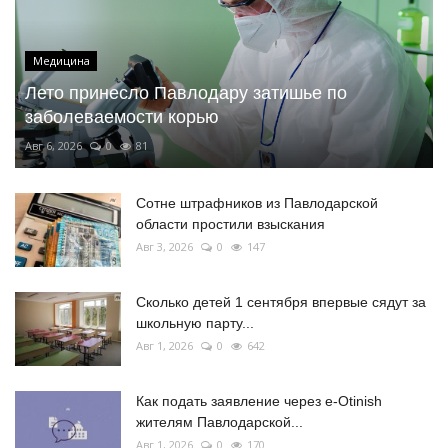
Медицина
Лето принесло Павлодару затишье по
заболеваемости корью
Авг 6, 2026
0
81
Сотне штрафников из Павлодарской
области простили взыскания
Авг 3, 2026
0
147
Сколько детей 1 сентября впервые сядут за
школьную парту...
Авг 1, 2026
0
642
Как подать заявление через e-Otinish
жителям Павлодарской...
Авг 1, 2026
0
170