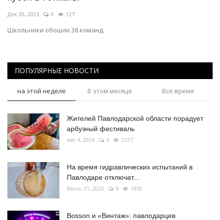
Дек 20, 2023
0
127
Школьники обошли 38 команд.
ПОПУЛЯРНЫЕ НОВОСТИ
на этой неделе
В этом месяце
Все время
Жителей Павлодарской области порадует
арбузный фестиваль
Авг 4, 2026
0
2127
На время гидравлических испытаний в
Павлодаре отключат...
Июль 31, 2026
0
1830
Bosson и «Винтаж»: павлодарцев