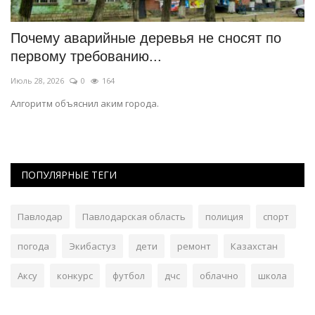
Почему аварийные деревья не сносят по
А
первому требованию...
т
Июль 28, 2026
0
164
Ию
Алгоритм объяснил аким города.
По
ра
ПОПУЛЯРНЫЕ ТЕГИ
Павлодар
Павлодарская область
полиция
спорт
погода
Экибастуз
дети
ремонт
Казахстан
Аксу
конкурс
футбол
дчс
облачно
школа