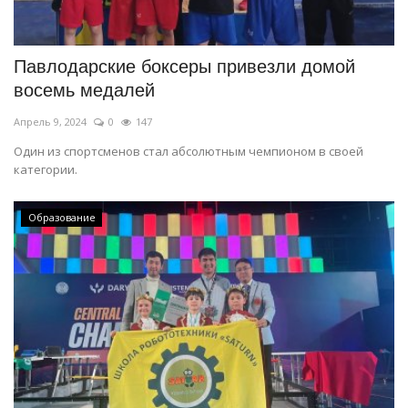
СПОРТ
Павлодарские боксеры привезли домой
Чек-лист
восемь медалей
Апрель 9, 2024
0
147
РАЗВЛЕЧЕНИЯ
Один из спортсменов стал абсолютным чемпионом в своей
категории.
OFFICIAL
Курултай
Образование
Язык
Қазақша
Русский