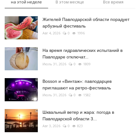
на этой неделе
В этом месяце
Все время
Жителей Павлодарской области порадует
арбузный фестиваль
Авг 4, 2026
0
1996
На время гидравлических испытаний в
Павлодаре отключат...
Июль 31, 2026
0
1809
Bosson и «Винтаж»: павлодарцев
приглашают на ретро-фестиваль
Июль 31, 2026
0
1582
Шквальный ветер и жара: погода в
Павлодарской области 3...
Авг 3, 2026
0
823