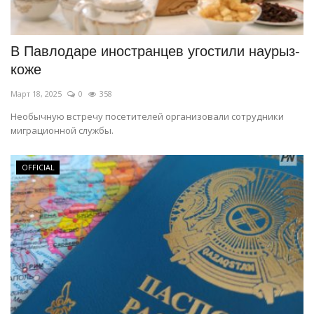
СПОРТ
В Павлодаре иностранцев угостили наурыз-
Чек-лист
коже
Март 18, 2025
0
358
РАЗВЛЕЧЕНИЯ
Необычную встречу посетителей организовали сотрудники
миграционной службы.
OFFICIAL
Курултай
OFFICIAL
Язык
Қазақша
Русский