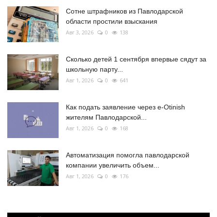
Сотне штрафников из Павлодарской
области простили взыскания
Авг 3, 2026
0
138
Сколько детей 1 сентября впервые сядут за
школьную парту...
Авг 1, 2026
0
641
Как подать заявление через e-Otinish
жителям Павлодарской...
Авг 1, 2026
0
168
Автоматизация помогла павлодарской
компании увеличить объем...
Авг 1, 2026
0
176