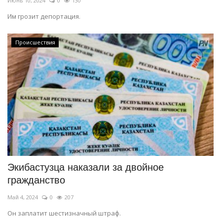
Июнь 10, 2024
0
130
Им грозит депортация.
Происшествия
Экибастузца наказали за двойное
гражданство
Май 4, 2024
0
207
Он заплатит шестизначный штраф.