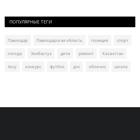
ПОПУЛЯРНЫЕ ТЕГИ
Павлодар
Павлодарская область
полиция
спорт
погода
Экибастуз
дети
ремонт
Казахстан
Аксу
конкурс
футбол
дчс
облачно
школа