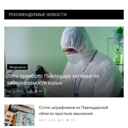
РЕКОМЕНДУЕМЫЕ НОВОСТИ
Медицина
Лето принесло Павлодару затишье по
заболеваемости корью
Авг 6, 2026
0
44
Сотне штрафников из Павлодарской
области простили взыскания
Авг 3, 2026
0
135