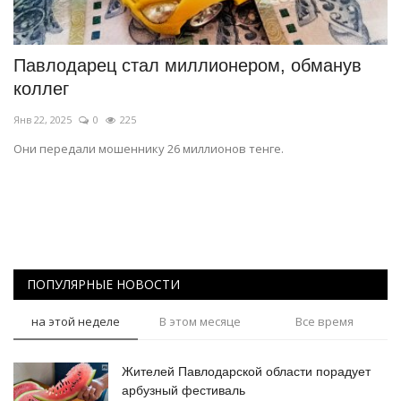
СПОРТ
Павлодарец стал миллионером, обманув
Чек-лист
коллег
Янв 22, 2025
0
225
РАЗВЛЕЧЕНИЯ
Они передали мошеннику 26 миллионов тенге.
OFFICIAL
Курултай
Язык
ПОПУЛЯРНЫЕ НОВОСТИ
Қазақша
Русский
на этой неделе
В этом месяце
Все время
Жителей Павлодарской области порадует
арбузный фестиваль