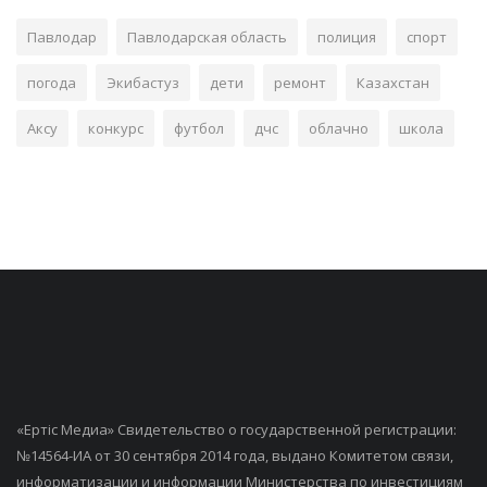
Павлодар
Павлодарская область
полиция
спорт
погода
Экибастуз
дети
ремонт
Казахстан
Аксу
конкурс
футбол
дчс
облачно
школа
«Ертiс Медиа» Свидетельство о государственной регистрации:
№14564-ИА от 30 сентября 2014 года, выдано Комитетом связи,
информатизации и информации Министерства по инвестициям