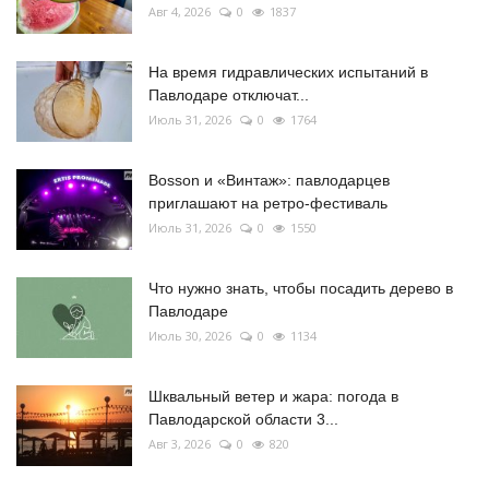
Авг 4, 2026
0
1837
На время гидравлических испытаний в
Павлодаре отключат...
Июль 31, 2026
0
1764
Bosson и «Винтаж»: павлодарцев
приглашают на ретро-фестиваль
Июль 31, 2026
0
1550
Что нужно знать, чтобы посадить дерево в
Павлодаре
Июль 30, 2026
0
1134
Шквальный ветер и жара: погода в
Павлодарской области 3...
Авг 3, 2026
0
820