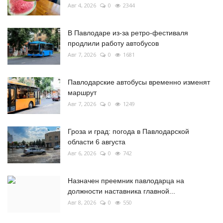
Авг 4, 2026
0
2344
В Павлодаре из-за ретро-фестиваля
продлили работу автобусов
Авг 7, 2026
0
1681
Павлодарские автобусы временно изменят
маршрут
Авг 7, 2026
0
1249
Гроза и град: погода в Павлодарской
области 6 августа
Авг 6, 2026
0
742
Назначен преемник павлодарца на
должности наставника главной...
Авг 8, 2026
0
550