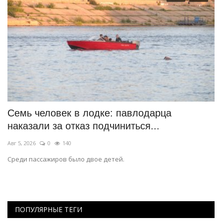
т
Семь человек в лодке: павлодарца
П
наказали за отказ подчиниться...
Ию
Авг 5, 2026
0
140
Па
Среди пассажиров было двое детей.
ПОПУЛЯРНЫЕ ТЕГИ