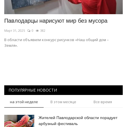
СПОРТ
Павлодарцы нарисуют мир без мусора
Чек-лист
Март 31, 2025
0
382
РАЗВЛЕЧЕНИЯ
В области объявили конкурс рисунков «Наш общий дом –
Земля».
OFFICIAL
Курултай
Язык
ПОПУЛЯРНЫЕ НОВОСТИ
Қазақша
Русский
на этой неделе
В этом месяце
Все время
Жителей Павлодарской области порадует
арбузный фестиваль