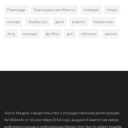
Павлодар
Павлодарская область
полиция
спорт
погода
Экибастуз
дети
ремонт
Казахстан
Аксу
конкурс
футбол
дчс
облачно
школа
«Ертiс Медиа» Свидетельство о государственной регистрации:
№14564-ИА от 30 сентября 2014 года, выдано Комитетом связи,
информатизации и информации Министерства по инвестициям