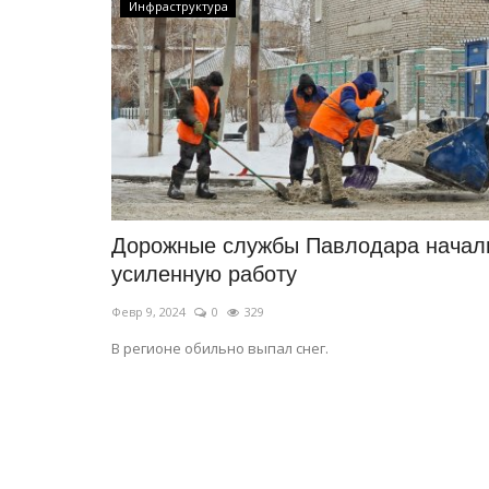
Инфраструктура
Дорожные службы Павлодара начал
Предания степи
усиленную работу
Февр 9, 2024
0
329
В регионе обильно выпал снег.