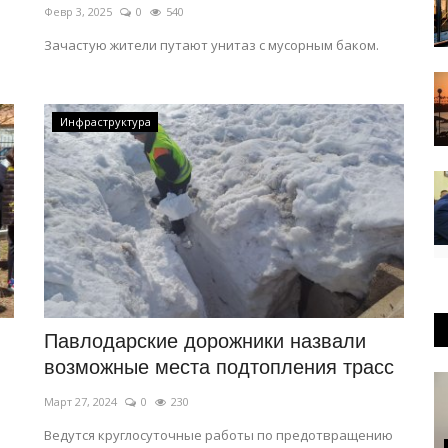
Февр 3, 2025
0
540
Зачастую жители путают унитаз с мусорным баком.
Инфраструктура
Павлодарские дорожники назвали
возможные места подтопления трасс
Март 27, 2024
0
230
Ведутся круглосуточные работы по предотвращению