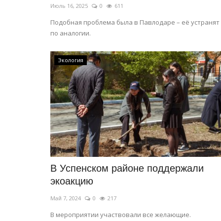
Июль 16, 2025
0
611
Подобная проблема была в Павлодаре – её устранят
по аналогии.
Экология
В Успенском районе поддержали
экоакцию
Май 7, 2024
0
217
В мероприятии участвовали все желающие.