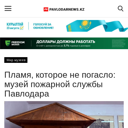
Войти
Регистрация
Главная
Мир музеев
Обратная связь
Пламя, которое не погасло:
ПАВЛОДАРСКАЯ ОБЛАСТЬ
музей пожарной службы
Павлодара
КАЗАХСТАН
МИР
СПЕЦПРОЕКТЫ