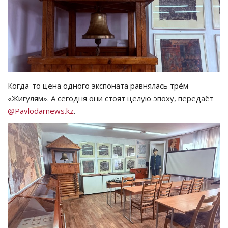
СПОРТ
Чек-лист
РАЗВЛЕЧЕНИЯ
Когда-то цена одного экспоната равнялась трём
OFFICIAL
«Жигулям». А сегодня они стоят целую эпоху, передаёт
@Pavlodarnews.kz
.
Курултай
Язык
Қазақша
Русский