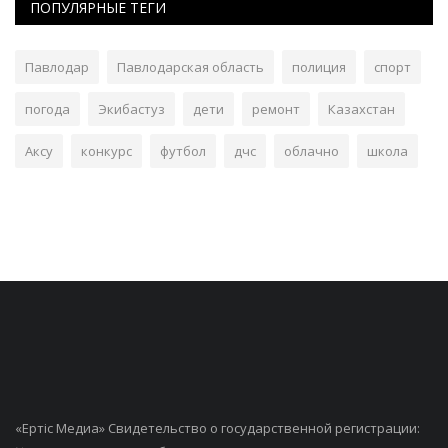
ПОПУЛЯРНЫЕ ТЕГИ
Павлодар
Павлодарская область
полиция
спорт
погода
Экибастуз
дети
ремонт
Казахстан
Аксу
конкурс
футбол
дчс
облачно
школа
«Ертiс Медиа» Свидетельство о государственной регистрации: