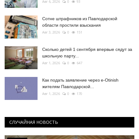
Авг 6, 2026
0
93
Сотне штрафников из Павлодарской
области простили взыскания
Авг 3, 2026
0
151
Сколько детей 1 сентября впервые сядут за
школьную парту...
Авг 1, 2026
0
647
Как подать заявление через e-Otinish
жителям Павлодарской...
Авг 1, 2026
0
170
СЛУЧАЙНАЯ НОВОСТЬ