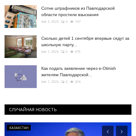
Сотне штрафников из Павлодарской
области простили взыскания
Авг 3, 2026
0
167
Сколько детей 1 сентября впервые сядут за
школьную парту...
Авг 1, 2026
0
679
Как подать заявление через e-Otinish
жителям Павлодарской...
Авг 1, 2026
0
204
СЛУЧАЙНАЯ НОВОСТЬ
КАЗАХСТАН