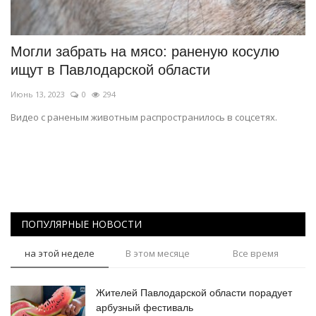
СПОРТ
Могли забрать на мясо: раненую косулю
Чек-лист
ищут в Павлодарской области
Июнь 13, 2023
0
294
РАЗВЛЕЧЕНИЯ
Видео с раненым животным распространилось в соцсетях.
OFFICIAL
Курултай
Язык
ПОПУЛЯРНЫЕ НОВОСТИ
Қазақша
Русский
на этой неделе
В этом месяце
Все время
Жителей Павлодарской области порадует
арбузный фестиваль