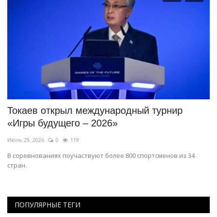
Токаев открыл международный турнир
О
«Игры будущего – 2026»
м
Июль 29, 2026
0
119
Ию
к
В соревнованиях поучаствуют более 800 спортсменов из 34
Сб
стран.
ми
ПОПУЛЯРНЫЕ ТЕГИ