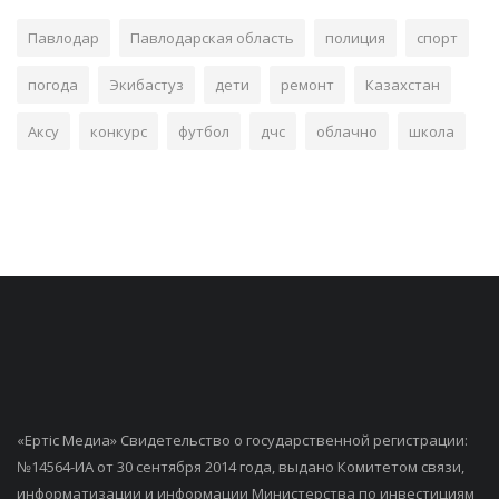
Павлодар
Павлодарская область
полиция
спорт
погода
Экибастуз
дети
ремонт
Казахстан
Аксу
конкурс
футбол
дчс
облачно
школа
«Ертiс Медиа» Свидетельство о государственной регистрации:
№14564-ИА от 30 сентября 2014 года, выдано Комитетом связи,
информатизации и информации Министерства по инвестициям