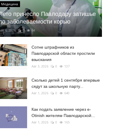
Медицина
Лето принесло Павлодару затишье
по заболеваемости корью
Авг 6, 2026
0
64
Сотне штрафников из
Павлодарской области простили
взыскания
Авг 3, 2026
0
137
Сколько детей 1 сентября впервые
сядут за школьную парту...
Авг 1, 2026
0
640
Как подать заявление через e-
Otinish жителям Павлодарской...
Авг 1, 2026
0
165