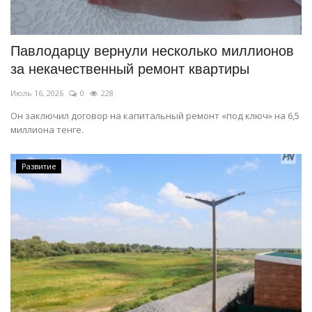
СПОРТ
Павлодарцу вернули несколько миллионов
Чек-лист
за некачественный ремонт квартиры
Июль 16, 2026
0
228
РАЗВЛЕЧЕНИЯ
Он заключил договор на капитальный ремонт «под ключ» на 6,5
миллиона тенге.
OFFICIAL
Курултай
Развитие
Язык
Қазақша
Русский