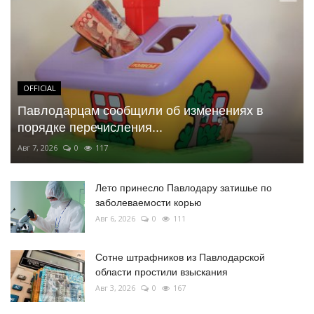
OFFICIAL
Павлодарцам сообщили об изменениях в
порядке перечисления...
Авг 7, 2026
0
117
Лето принесло Павлодару затишье по
заболеваемости корью
Авг 6, 2026
0
111
Сотне штрафников из Павлодарской
области простили взыскания
Авг 3, 2026
0
167