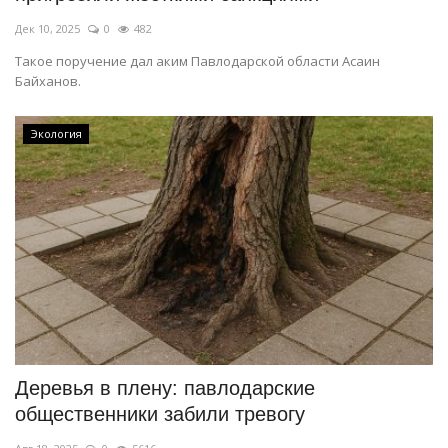
Дек 10, 2025
0
482
Такое поручение дал аким Павлодарской области Асаин
Байханов.
Экология
Деревья в плену: павлодарские
общественники забили тревогу