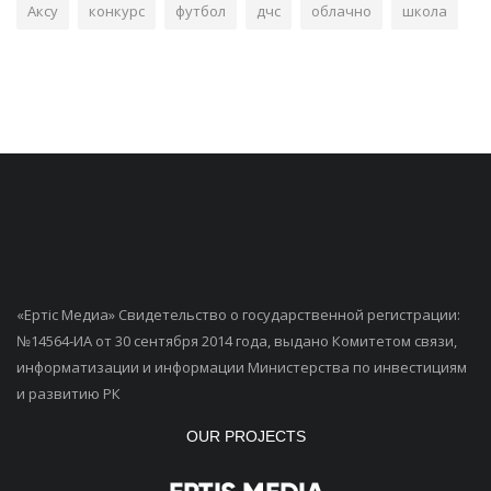
Аксу
конкурс
футбол
дчс
облачно
школа
«Ертiс Медиа» Свидетельство о государственной регистрации:
№14564-ИА от 30 сентября 2014 года, выдано Комитетом связи,
информатизации и информации Министерства по инвестициям
и развитию РК
OUR PROJECTS