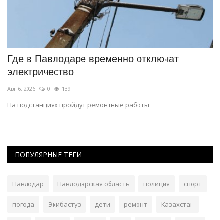
Где в Павлодаре временно отключат
В
электричество
Ав
Авг 6, 2026
0
139
Жи
На подстанциях пройдут ремонтные работы
ПОПУЛЯРНЫЕ ТЕГИ
Павлодар
Павлодарская область
полиция
спорт
погода
Экибастуз
дети
ремонт
Казахстан