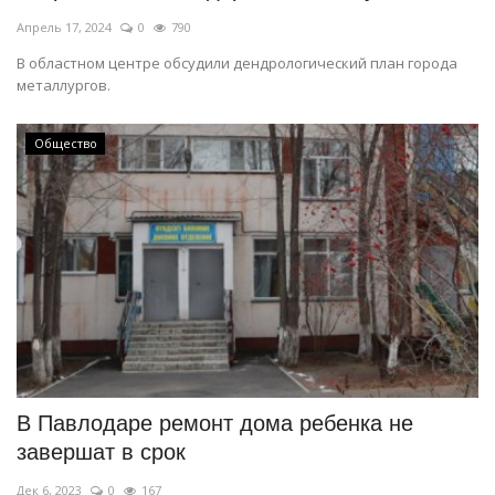
Апрель 17, 2024
0
790
В областном центре обсудили дендрологический план города
металлургов.
Общество
В Павлодаре ремонт дома ребенка не
завершат в срок
Дек 6, 2023
0
167