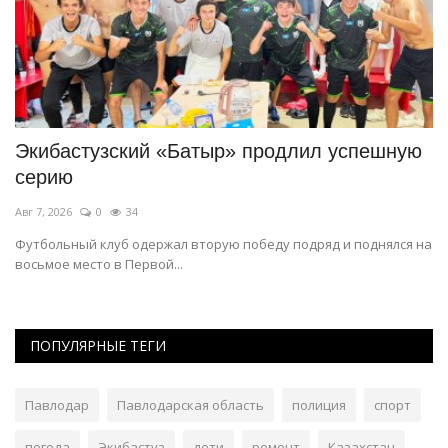
е
Экибастузский «Батыр» продлил успешную
Ю
серию
ч
Авг 7, 2026
0
34
Ию
Футбольный клуб одержал вторую победу подряд и поднялся на
Со
восьмое место в Первой...
Ур
ПОПУЛЯРНЫЕ ТЕГИ
Павлодар
Павлодарская область
полиция
спорт
погода
Экибастуз
дети
ремонт
Казахстан