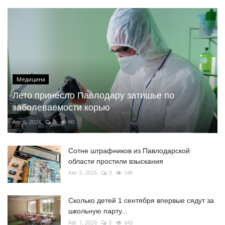
Медицина
Лето принесло Павлодару затишье по
заболеваемости корью
Авг 6, 2026
0
90
Сотне штрафников из Павлодарской
области простили взыскания
Авг 3, 2026
0
149
Сколько детей 1 сентября впервые сядут за
школьную парту...
Авг 1, 2026
0
643