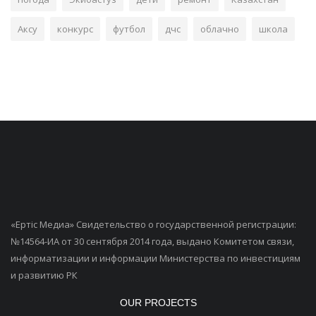
Аксу
конкурс
футбол
дчс
облачно
школа
«Ертiс Медиа» Свидетельство о государственной регистрации:
№14564-ИА от 30 сентября 2014 года, выдано Комитетом связи,
информатизации и информации Министерства по инвестициям
и развитию РК
OUR PROJECTS