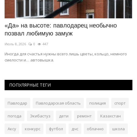
«Да» на высоте: павлодарец необычно
П
позвал любимую замуж
н
Июль 8, 2026
0
447
Ию
Иногда для счастья нужны всего лишь цветы, кольцо, немного
Му
смелости и… автовышка.
ос
ПОПУЛЯРНЫЕ ТЕГИ
Павлодар
Павлодарская область
полиция
спорт
погода
Экибастуз
дети
ремонт
Казахстан
Аксу
конкурс
футбол
дчс
облачно
школа