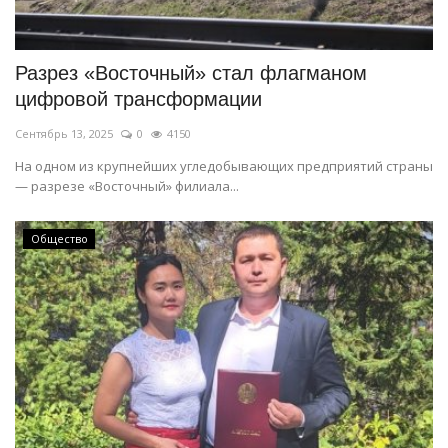
СПОРТ
Разрез «Восточный» стал флагманом
Чек-лист
цифровой трансформации
Сентябрь 13, 2025
0
4150
РАЗВЛЕЧЕНИЯ
На одном из крупнейших угледобывающих предприятий страны
— разрезе «Восточный» филиала...
OFFICIAL
Курултай
Общество
Язык
Қазақша
Русский