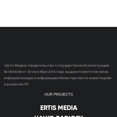
«Ертiс Медиа» Свидетельство о государственной регистрации:
№14564-ИА от 30 сентября 2014 года, выдано Комитетом связи,
информатизации и информации Министерства по инвестициям
и развитию РК
OUR PROJECTS