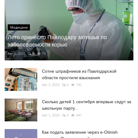
Медицина
Лето принесло Павлодару затишье по
заболеваемости корью
Авг 6, 2026
0
75
Сотне штрафников из Павлодарской
области простили взыскания
Авг 3, 2026
0
142
Сколько детей 1 сентября впервые сядут за
школьную парту...
Авг 1, 2026
0
641
Как подать заявление через e-Otinish