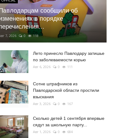
OFFICIAL
Павлодарцам сообщили об
изменениях в порядке
перечисления...
Авг 7, 2026
0
118
Лето принесло Павлодару затишье
по заболеваемости корью
Авг 6, 2026
0
111
Сотне штрафников из
Павлодарской области простили
взыскания
Авг 3, 2026
0
167
Сколько детей 1 сентября впервые
сядут за школьную парту...
Авг 1, 2026
0
684