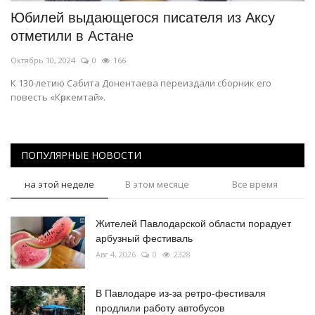
Юбилей выдающегося писателя из Аксу
отметили в Астане
Октябрь 10, 2024
0
166
К 130-летию Сабита Донентаева переиздали сборник его
повесть «Көркемтай».
ПОПУЛЯРНЫЕ НОВОСТИ
на этой неделе
В этом месяце
Все время
Жителей Павлодарской области порадует
арбузный фестиваль
Авг 4, 2026
0
2328
В Павлодаре из-за ретро-фестиваля
продлили работу автобусов