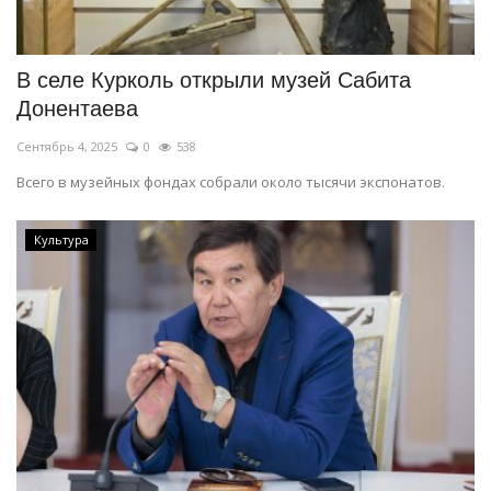
СПОРТ
В селе Курколь открыли музей Сабита
Чек-лист
Донентаева
Сентябрь 4, 2025
0
538
РАЗВЛЕЧЕНИЯ
Всего в музейных фондах собрали около тысячи экспонатов.
OFFICIAL
Культура
Курултай
Язык
Қазақша
Русский