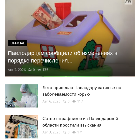
OFFICIAL
Павлодарцам сообщили об изменениях в
порядке перечисления...
Авг 7, 2026
0
135
Лето принесло Павлодару затишье по
заболеваемости корью
Авг 6, 2026
0
117
Сотне штрафников из Павлодарской
области простили взыскания
Авг 3, 2026
0
171