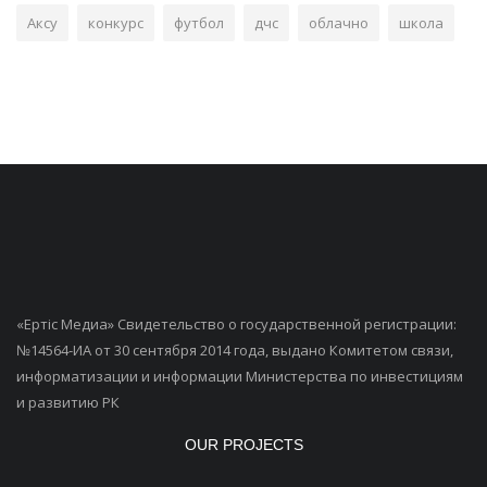
Аксу
конкурс
футбол
дчс
облачно
школа
«Ертiс Медиа» Свидетельство о государственной регистрации:
№14564-ИА от 30 сентября 2014 года, выдано Комитетом связи,
информатизации и информации Министерства по инвестициям
и развитию РК
OUR PROJECTS