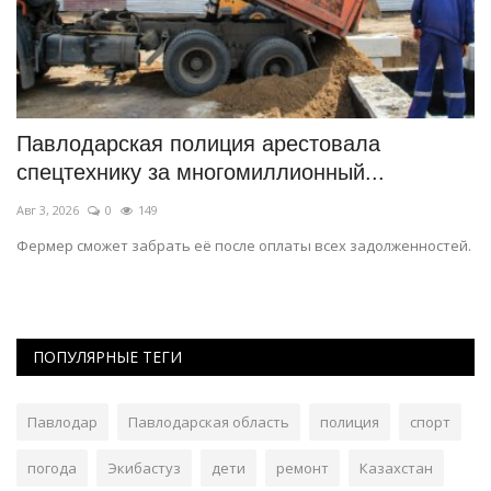
е
Павлодарская полиция арестовала
У
спецтехнику за многомиллионный...
п
Авг 3, 2026
0
149
Ию
Фермер сможет забрать её после оплаты всех задолженностей.
М
ор
ПОПУЛЯРНЫЕ ТЕГИ
Павлодар
Павлодарская область
полиция
спорт
погода
Экибастуз
дети
ремонт
Казахстан