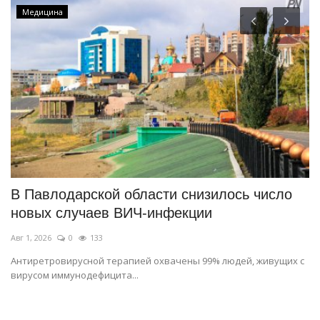
Медицина
т
В Павлодарской области снизилось число
В
новых случаев ВИЧ-инфекции
д
Авг 1, 2026
0
133
Ию
Антиретровирусной терапией охвачены 99% людей, живущих с
Го
вирусом иммунодефицита...
Па