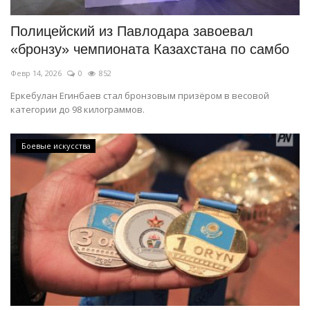
Полицейский из Павлодара завоевал
«бронзу» чемпионата Казахстана по самбо
Февр 14, 2026
0
852
Еркебулан Егинбаев стал бронзовым призёром в весовой
категории до 98 килограммов.
Боевые искусства