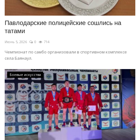
СПОРТ
Павлодарские полицейские сошлись на
Чек-лист
татами
Июнь 5, 2026
0
714
РАЗВЛЕЧЕНИЯ
Чемпионат по самбо организовали в спортивном комплексе
села Баянаул.
OFFICIAL
Курултай
Боевые искусства
Язык
Қазақша
Русский