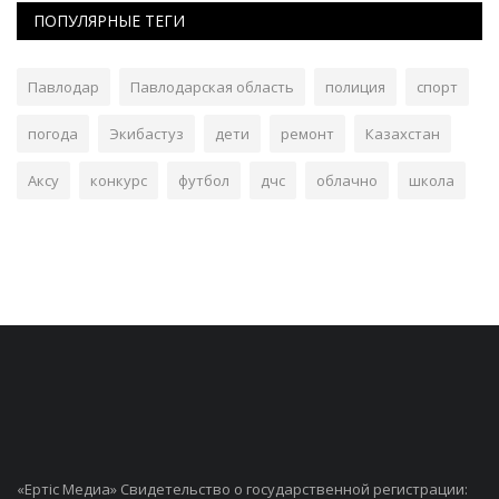
ПОПУЛЯРНЫЕ ТЕГИ
Павлодар
Павлодарская область
полиция
спорт
погода
Экибастуз
дети
ремонт
Казахстан
Аксу
конкурс
футбол
дчс
облачно
школа
«Ертiс Медиа» Свидетельство о государственной регистрации: