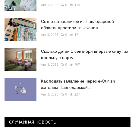
Авг 6, 2026
0
118
Сотне штрафников из Павлодарской
области простили взыскания
Авг 3, 2026
0
171
Сколько детей 1 сентября впервые сядут за
школьную парту...
Авг 1, 2026
0
707
Как подать заявление через e-Otinish
жителям Павлодарской...
Авг 1, 2026
0
227
СЛУЧАЙНАЯ НОВОСТЬ