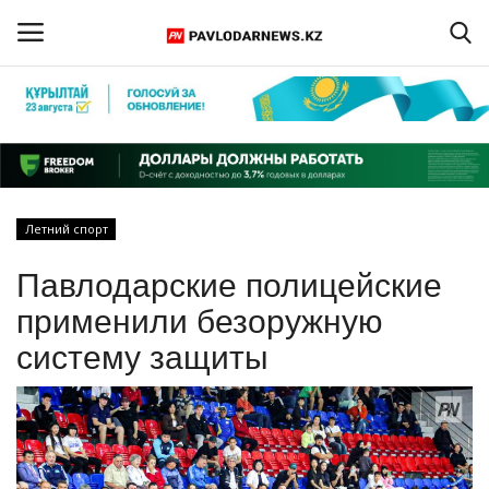
Войти
Регистрация
Главная
Летний спорт
Обратная связь
Павлодарские полицейские
ПАВЛОДАРСКАЯ ОБЛАСТЬ
применили безоружную
систему защиты
КАЗАХСТАН
МИР
СПЕЦПРОЕКТЫ