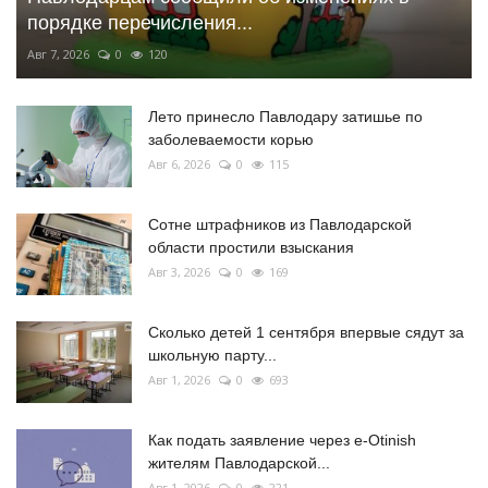
порядке перечисления...
Авг 7, 2026
0
120
Лето принесло Павлодару затишье по
заболеваемости корью
Авг 6, 2026
0
115
Сотне штрафников из Павлодарской
области простили взыскания
Авг 3, 2026
0
169
Сколько детей 1 сентября впервые сядут за
школьную парту...
Авг 1, 2026
0
693
Как подать заявление через e-Otinish
жителям Павлодарской...
Авг 1, 2026
0
221