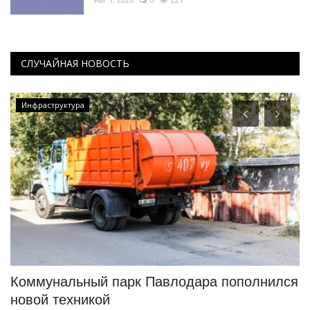
СЛУЧАЙНАЯ НОВОСТЬ
Инфраструктура
Коммунальный парк Павлодара пополнился
К
новой техникой
с