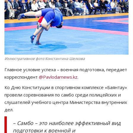
СПОРТ
Чек-лист
РАЗВЛЕЧЕНИЯ
OFFICIAL
Иллюстративное фото Константина Шелкова
Главное условие успеха – военная подготовка, передает
Курултай
корреспондент
@Pavlodarnews.kz
.
Язык
Ко Дню Конституции в спортивном комплексе «Баянтау»
провели соревнования по самбо среди полицейских и
Қазақша
Русский
слушателей учебного центра Министерства внутренних
дел.
– Самбо – это наиболее эффективный вид
подготовки к военной и