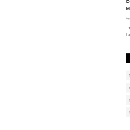
спешно
В ряде домов Павлодара на сутки
В
отключат воду
м
Авг 5, 2026
0
127
Ав
В городе заменяют участок водопровода.
Эт
Ги