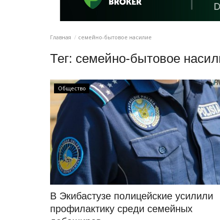
Главная
семейно-бытовое насилие
Тег:
семейно-бытовое насил
Общество
В Экибастузе полицейские усилили
профилактику среди семейных