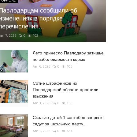
OFFICIAL
Павлодарцам сообщили об
изменениях в порядке
перечисления...
Авг 7, 2026
0
103
Лето принесло Павлодару затишье
по заболеваемости корью
Авг 6, 2026
0
105
Сотне штрафников из
Павлодарской области простили
взыскания
Авг 3, 2026
0
155
Сколько детей 1 сентября впервые
сядут за школьную парту...
Авг 1, 2026
0
653