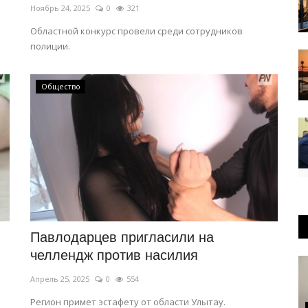
Ноябрь 24, 2025
0
321
Областной конкурс провели среди сотрудников
полиции.
Общество
Павлодарцев пригласили на
челлендж против насилия
Апрель 25, 2025
0
554
Регион примет эстафету от области Улытау.