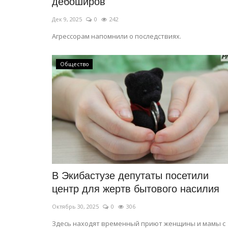
дебоширов
Дек 9, 2025
0
242
Агрессорам напомнили о последствиях.
Общество
В Экибастузе депутаты посетили
центр для жертв бытового насилия
Октябрь 30, 2025
0
306
Здесь находят временный приют женщины и мамы с