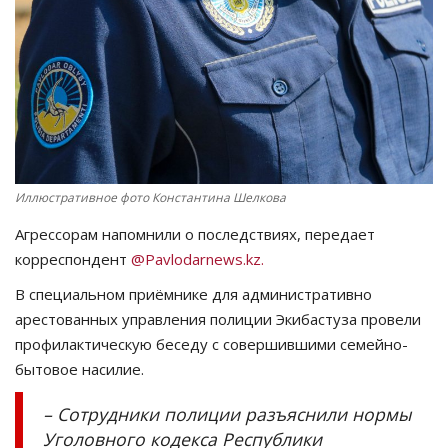
СПОРТ
Чек-лист
РАЗВЛЕЧЕНИЯ
OFFICIAL
Иллюстративное фото Константина Шелкова
Агрессорам напомнили о последствиях, передает
Курултай
корреспондент
@Pavlodarnews.kz.
Язык
В специальном приёмнике для административно
арестованных управления полиции Экибастуза провели
Қазақша
Русский
профилактическую беседу с совершившими семейно-
бытовое насилие.
– Сотрудники полиции разъяснили нормы
Уголовного кодекса Республики