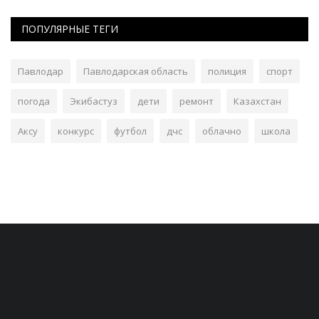
ПОПУЛЯРНЫЕ ТЕГИ
Павлодар
Павлодарская область
полиция
спорт
погода
Экибастуз
дети
ремонт
Казахстан
Аксу
конкурс
футбол
дчс
облачно
школа