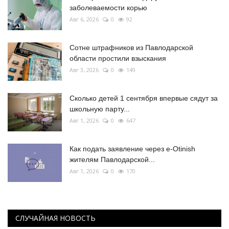
заболеваемости корью
Авг 6, 2026
0
92
Сотне штрафников из Павлодарской
области простили взыскания
Авг 3, 2026
0
149
Сколько детей 1 сентября впервые сядут за
школьную парту...
Авг 1, 2026
0
647
Как подать заявление через e-Otinish
жителям Павлодарской...
Авг 1, 2026
0
170
СЛУЧАЙНАЯ НОВОСТЬ