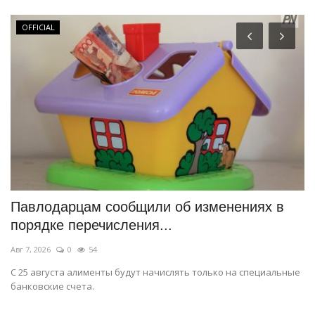
OFFICIAL
й
Павлодарцам сообщили об изменениях в
П
порядке перечисления...
д
Авг 7, 2026
0
54
Ав
о
С 25 августа алименты будут начислять только на специальные
Эк
банковские счета.