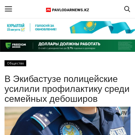
Войти
Регистрация
Главная
Общество
Обратная связь
В Экибастузе полицейские
ПАВЛОДАРСКАЯ ОБЛАСТЬ
усилили профилактику среди
семейных дебоширов
КАЗАХСТАН
МИР
СПЕЦПРОЕКТЫ