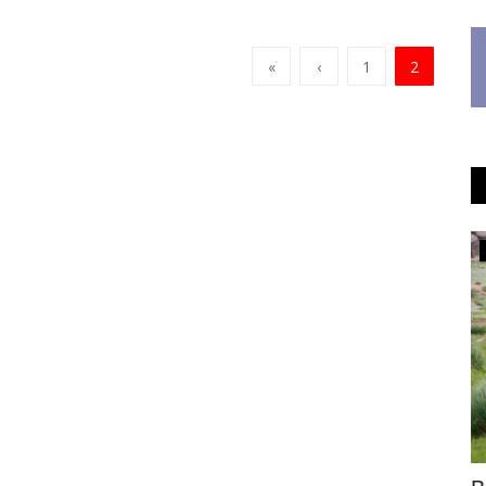
«
‹
1
2
Культура