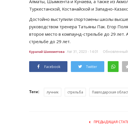
Алматы, Шымкента и Кунаева, а также из Акмо
Туркестанской, Костанайской и Западно-Казахс
Достойно выступили спортсмены школы высшег
руководством тренера Татьяны Пак. Егор Поляк
второе место в компаунд-стрельбе до 29 лет. 
стрельбе до 29 лет.
Авг 31, 2023 - 14:01
Обновленный: А
Куралай Шаяхметова
Образование
Facebook
Twitter
Теги:
лучник
стрельба
Павлодарская облас
ПРЕДЫДУЩАЯ СТАТ