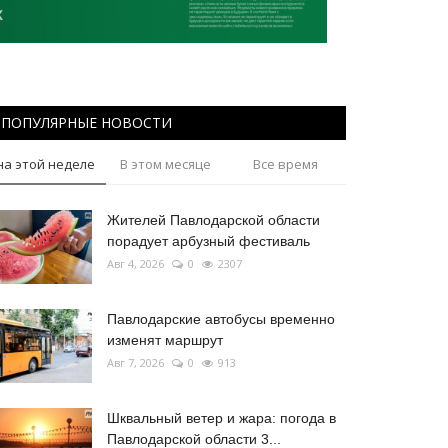
ПОПУЛЯРНЫЕ НОВОСТИ
на этой неделе
В этом месяце
Все время
Жителей Павлодарской области
порадует арбузный фестиваль
Авг 4, 2026
0
2307
Павлодарские автобусы временно
изменят маршрут
Авг 7, 2026
0
913
Шквальный ветер и жара: погода в
Павлодарской области 3...