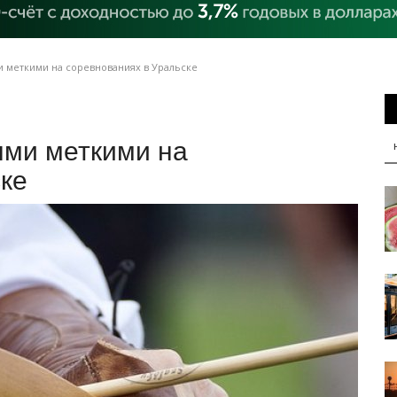
 меткими на соревнованиях в Уральске
ми меткими на
ке