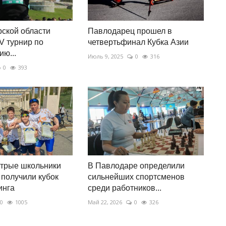
ской области
Павлодарец прошел в
V турнир по
четвертьфинал Кубка Азии
ию...
Июль 9, 2025
0
316
0
393
трые школьники
В Павлодаре определили
получили кубок
сильнейших спортсменов
инга
среди работников...
0
1005
Май 22, 2026
0
326