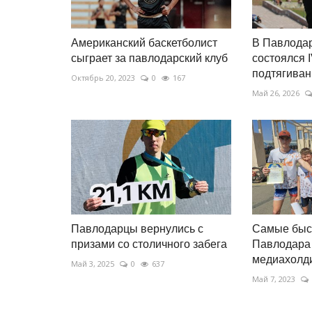
Американский баскетболист
В Павлодар
сыграет за павлодарский клуб
состоялся I
подтягиван
Октябрь 20, 2023
0
167
Май 26, 2026
Павлодарцы вернулись с
Самые быс
призами со столичного забега
Павлодара 
медиахолд
Май 3, 2025
0
637
Май 7, 2023