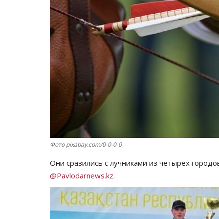
Фото pixabay.com/0-0-0-0
Они сразились с лучниками из четырёх городо
@Pavlodarnews.kz
.