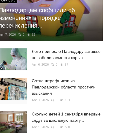
OFFICIAL
Павлодарцам сообщили об
изменениях в порядке
перечисления...
Авг 7, 2026
0
83
Лето принесло Павлодару затишье
по заболеваемости корью
Авг 6, 2026
0
97
Сотне штрафников из
Павлодарской области простили
взыскания
Авг 3, 2026
0
153
Сколько детей 1 сентября впервые
сядут за школьную парту...
Авг 1, 2026
0
650