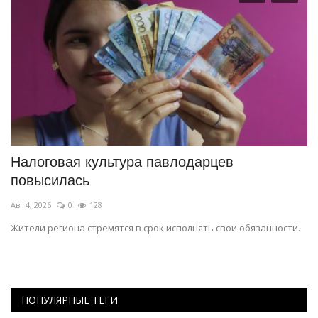
Налоговая культура павлодарцев
Г
повысилась
Э
Авг 4, 2026
0
128
Ию
Жители региона стремятся в срок исполнять свои обязанности.
Му
ПОПУЛЯРНЫЕ ТЕГИ