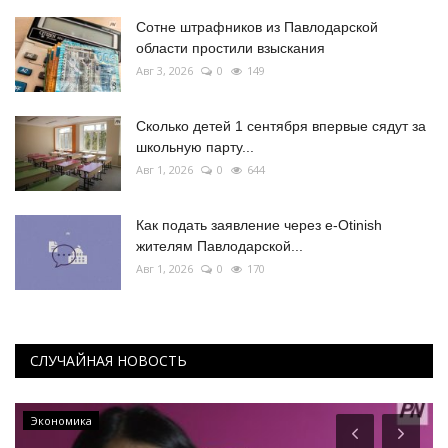
Сотне штрафников из Павлодарской
области простили взыскания
Авг 3, 2026
0
149
Сколько детей 1 сентября впервые сядут за
школьную парту...
Авг 1, 2026
0
644
Как подать заявление через e-Otinish
жителям Павлодарской...
Авг 1, 2026
0
170
СЛУЧАЙНАЯ НОВОСТЬ
Экономика