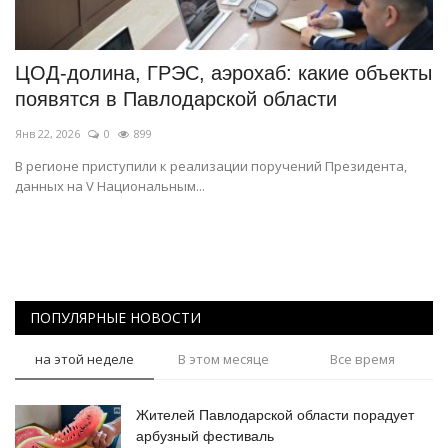
СПОРТ
ЦОД-долина, ГРЭС, аэрохаб: какие объекты
Чек-лист
появятся в Павлодарской области
Янв 22, 2026
0
899
РАЗВЛЕЧЕНИЯ
В регионе приступили к реализации поручений Президента,
данных на V Национальным...
OFFICIAL
Курултай
Язык
ПОПУЛЯРНЫЕ НОВОСТИ
Қазақша
Русский
на этой неделе
В этом месяце
Все время
Жителей Павлодарской области порадует
арбузный фестиваль