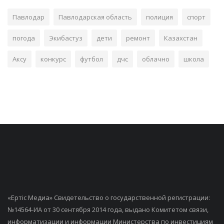
Павлодар
Павлодарская область
полиция
спорт
погода
Экибастуз
дети
ремонт
Казахстан
Аксу
конкурс
футбол
дчс
облачно
школа
«Ертiс Медиа» Свидетельство о государственной регистрации:
№14564-ИА от 30 сентября 2014 года, выдано Комитетом связи,
информатизации и информации Министерства по инвестициям