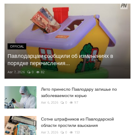
OFFICIAL
Павлодарцам сообщили об изменениях в
порядке перечисления...
Авг 7, 2026
0
82
Лето принесло Павлодару затишье по
заболеваемости корью
Авг 6, 2026
0
97
Сотне штрафников из Павлодарской
области простили взыскания
Авг 3, 2026
0
153