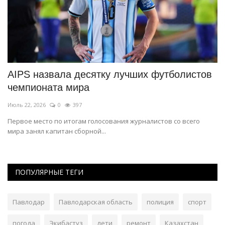
я
AIPS назвала десятку лучших футболистов
Ч
чемпионата мира
з
Июль 22, 2026
0
397
Ию
Первое место по итогам голосования журналистов со всего
В 
мира занял капитан сборной...
до
ПОПУЛЯРНЫЕ ТЕГИ
Павлодар
Павлодарская область
полиция
спорт
погода
Экибастуз
дети
ремонт
Казахстан