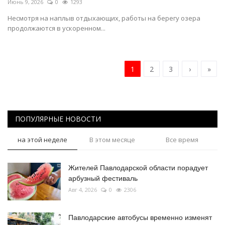
Июнь 9, 2026
0
1293
Несмотря на наплыв отдыхающих, работы на берегу озера
продолжаются в ускоренном...
1
2
3
›
»
ПОПУЛЯРНЫЕ НОВОСТИ
на этой неделе
В этом месяце
Все время
Жителей Павлодарской области порадует
арбузный фестиваль
Авг 4, 2026
0
2306
Павлодарские автобусы временно изменят