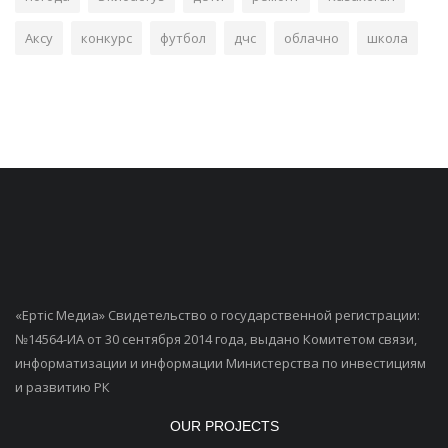
Аксу
конкурс
футбол
дчс
облачно
школа
«Ертiс Медиа» Свидетельство о государственной регистрации:
№14564-ИА от 30 сентября 2014 года, выдано Комитетом связи,
информатизации и информации Министерства по инвестициям
и развитию РК
OUR PROJECTS