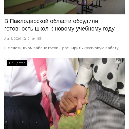
СПОРТ
В Павлодарской области обсудили
Чек-лист
готовность школ к новому учебному году
Авг 6, 2026
0
155
РАЗВЛЕЧЕНИЯ
В Железинском районе готовы расширить кружковую работу.
OFFICIAL
Общество
Курултай
Язык
Қазақша
Русский