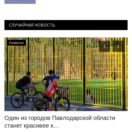
СЛУЧАЙНАЯ НОВОСТЬ
Развитие
т
Один из городов Павлодарской области
П
станет красивее к...
н