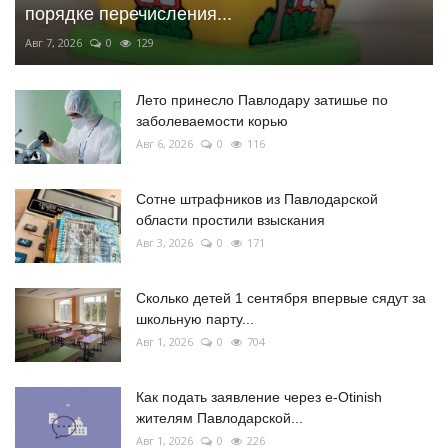
порядке перечисления...
Авг 7, 2026
0
129
Лето принесло Павлодару затишье по
заболеваемости корью
Авг 6, 2026
0
116
Сотне штрафников из Павлодарской
области простили взыскания
Авг 3, 2026
0
171
Сколько детей 1 сентября впервые сядут за
школьную парту...
Авг 1, 2026
0
704
Как подать заявление через e-Otinish
жителям Павлодарской...
Авг 1, 2026
0
226