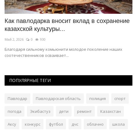
Как павлодарка вносит вклад в сохранение
В
казахской культуры...
т
Май 2, 2026
0
930
Ма
Благодаря сильному комьюнити молодое поколение наших
То
соотечественников осваивает...
дв
ПОПУЛЯРНЫЕ ТЕГИ
Павлодар
Павлодарская область
полиция
спорт
погода
Экибастуз
дети
ремонт
Казахстан
Аксу
конкурс
футбол
дчс
облачно
школа