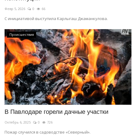
Февр 5, 2026
0
66
С инициативой выступила Карлыгаш Джаманкулова.
Происшествия
В Павлодаре горели дачные участки
Октябрь 6, 2025
0
726
Пожар случился в садоводстве «Северный».