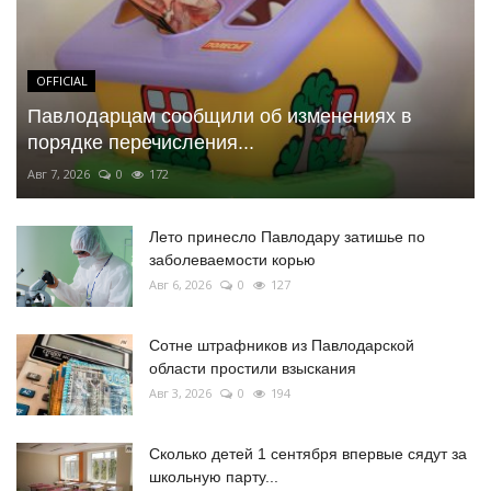
OFFICIAL
Павлодарцам сообщили об изменениях в
порядке перечисления...
Авг 7, 2026
0
172
Лето принесло Павлодару затишье по
заболеваемости корью
Авг 6, 2026
0
127
Сотне штрафников из Павлодарской
области простили взыскания
Авг 3, 2026
0
194
Сколько детей 1 сентября впервые сядут за
школьную парту...