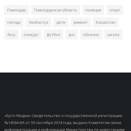
Павлодар
Павлодарская область
полиция
спорт
погода
Экибастуз
дети
ремонт
Казахстан
Аксу
конкурс
футбол
дчс
облачно
школа
«Ертiс Медиа» Свидетельство о государственной регистрации:
№14564-ИА от 30 сентября 2014 года, выдано Комитетом связи,
информатизации и информации Министерства по инвестициям