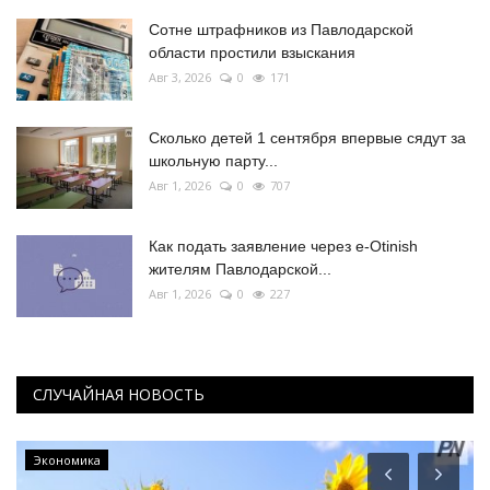
Сотне штрафников из Павлодарской
области простили взыскания
Авг 3, 2026
0
171
Сколько детей 1 сентября впервые сядут за
школьную парту...
Авг 1, 2026
0
707
Как подать заявление через e-Otinish
жителям Павлодарской...
Авг 1, 2026
0
227
СЛУЧАЙНАЯ НОВОСТЬ
Экономика