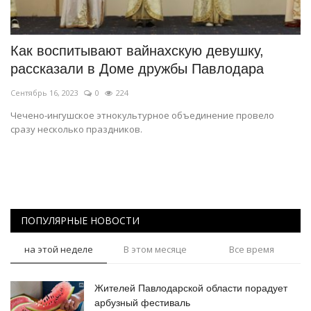
СПОРТ
Как воспитывают вайнахскую девушку,
Чек-лист
рассказали в Доме дружбы Павлодара
Сентябрь 16, 2023
0
224
РАЗВЛЕЧЕНИЯ
Чечено-ингушское этнокультурное объединение провело
сразу несколько праздников.
OFFICIAL
Курултай
Язык
ПОПУЛЯРНЫЕ НОВОСТИ
Қазақша
Русский
на этой неделе
В этом месяце
Все время
Жителей Павлодарской области порадует
арбузный фестиваль