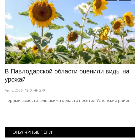
В Павлодарской области оценили виды на
П
урожай
н
Авг 6, 2026
0
270
Ав
Первый заместитель акима области посетил Успенский район.
Ко
Па
ПОПУЛЯРНЫЕ ТЕГИ