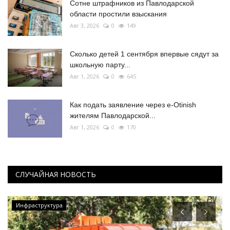
Сотне штрафников из Павлодарской
области простили взыскания
Авг 3, 2026
0
149
Сколько детей 1 сентября впервые сядут за
школьную парту...
Авг 1, 2026
0
645
Как подать заявление через e-Otinish
жителям Павлодарской...
Авг 1, 2026
0
170
СЛУЧАЙНАЯ НОВОСТЬ
Медицина