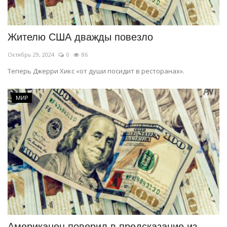
СПОРТ
Жителю США дважды повезло
Чек-лист
Октябрь 29, 2024
0
86
РАЗВЛЕЧЕНИЯ
Теперь Джерри Хикс «от души посидит в ресторанах».
OFFICIAL
МИР
Курултай
Язык
Қазақша
Русский
Американец поверил в предсказание из