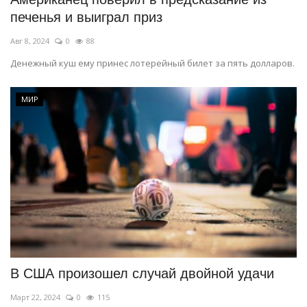
печенья и выиграл приз
Авг 8, 2024
0
88
Денежный куш ему принес лотерейный билет за пять долларов.
МИР
В США произошел случай двойной удачи
Март 22, 2024
0
115