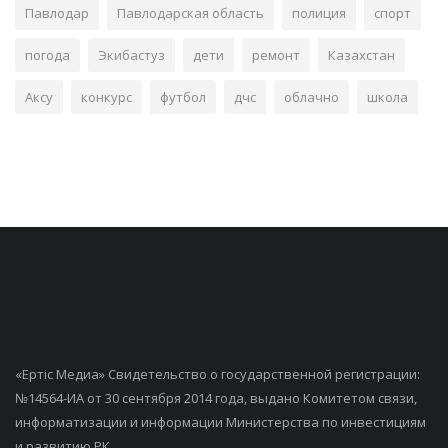
Павлодар
Павлодарская область
полиция
спорт
погода
Экибастуз
дети
ремонт
Казахстан
Аксу
конкурс
футбол
дчс
облачно
школа
«Ертiс Медиа» Свидетельство о государственной регистрации:
№14564-ИА от 30 сентября 2014 года, выдано Комитетом связи,
информатизации и информации Министерства по инвестициям
и развитию РК