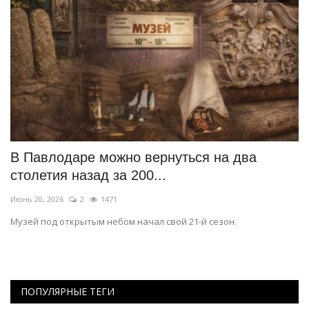
В Павлодаре можно вернуться на два
В
столетия назад за 200...
с
Июнь 20, 2026
2
1471
Ян
м
Музей под открытым небом начал свой 21-й сезон.
В 
то
ПОПУЛЯРНЫЕ ТЕГИ