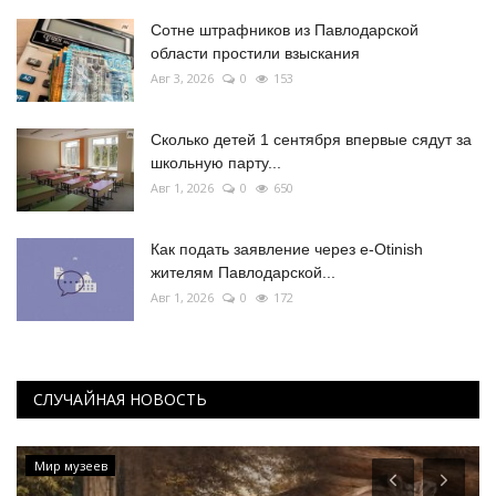
Сотне штрафников из Павлодарской
области простили взыскания
Авг 3, 2026
0
153
Сколько детей 1 сентября впервые сядут за
школьную парту...
Авг 1, 2026
0
650
Как подать заявление через e-Otinish
жителям Павлодарской...
Авг 1, 2026
0
172
СЛУЧАЙНАЯ НОВОСТЬ
Мир музеев