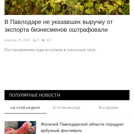
СПОРТ
В Павлодаре не указавших выручку от
Чек-лист
экспорта бизнесменов оштрафовали
Апрель 21, 2025
0
537
РАЗВЛЕЧЕНИЯ
Постановление суда вступили в законную силу.
OFFICIAL
Курултай
Язык
ПОПУЛЯРНЫЕ НОВОСТИ
Қазақша
Русский
на этой неделе
В этом месяце
Все время
Жителей Павлодарской области порадует
арбузный фестиваль