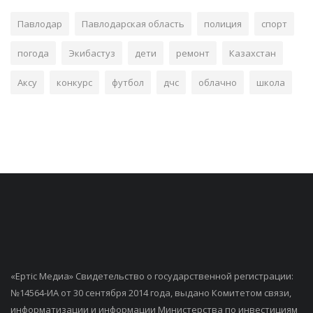
Павлодар
Павлодарская область
полиция
спорт
погода
Экибастуз
дети
ремонт
Казахстан
Аксу
конкурс
футбол
дчс
облачно
школа
«Ертiс Медиа» Свидетельство о государственной регистрации:
№14564-ИА от 30 сентября 2014 года, выдано Комитетом связи,
информатизации и информации Министерства по инвестициям